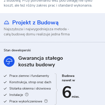
z Budową. Przy porównaniu weź pod uwagę nie tylko
koszt, ale też różny zakres prac i standard wykonania.
Projekt z Budową
Najszybsza i najwygodniejsza metoda -
całą budowę domu realizuje jedna firma
Stan deweloperski
Gwarancja stałego
kosztu budowy
Prace ziemne i fundamenty
Budowa
nawet w
Konstrukcja, strop oraz dach
6
Stolarka okienna i drzwiowa
Instalacje
mies.
Prace wykończeniowe