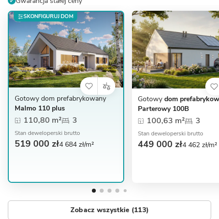
Gwarancja stałej ceny
SKONFIGURUJ DOM
Gotowy dom prefabrykowany
Gotowy
dom prefabryko
Malmo 110 plus
Parterowy 100B
110,80 m²
3
100,63 m²
3
Stan deweloperski brutto
Stan deweloperski brutto
519 000 zł
449 000 zł
4 684 zł/m²
4 462 zł/m²
Zobacz wszystkie (113)