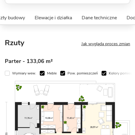
szty budowy
Elewacje i działka
Dane techniczne
Dod
Rzuty
Jak wygląda proces zmian
Parter
- 133,06 m²
Wymiary wew.
Meble
Pow. pomieszczeń
Kolory pomiesz