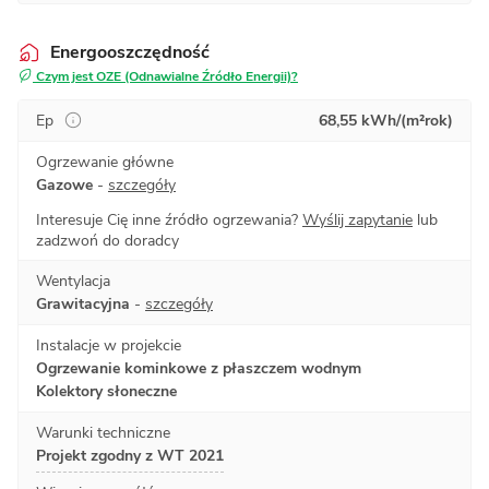
Energooszczędność
Czym jest OZE (Odnawialne Źródło Energii)?
Ep
68,55 kWh/(m²rok)
Ogrzewanie główne
Gazowe
-
szczegóły
Interesuje Cię inne źródło ogrzewania?
Wyślij zapytanie
lub
zadzwoń do doradcy
Wentylacja
Grawitacyjna
-
szczegóły
Instalacje w projekcie
Ogrzewanie kominkowe z płaszczem wodnym
Kolektory słoneczne
Warunki techniczne
Projekt zgodny z WT 2021