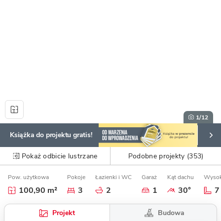
1
/12
Książka do projektu gratis!
Pokaż odbicie lustrzane
Podobne projekty (353)
Pow. użytkowa
Pokoje
Łazienki i WC
Garaż
Kąt dachu
Wysok
100,90 m²
3
2
1
30°
7
Budowa
Projekt