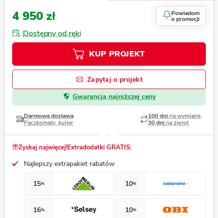
4 950 zł
Powiadom
o promocji
Dostępny od ręki
KUP PROJEKT
Zapytaj o projekt
Gwarancja najniższej ceny
Darmowa dostawa
100 dni
na wymianę,
Paczkomaty, kurier
30 dni
na zwrot
Zyskaj najwięcej!
Extradodatki GRATIS:
Najlepszy extrapakiet rabatów
15
10
%
%
16
10
%
%