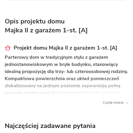
Opis projektu domu
Majka II z garażem 1-st. [A]
Projekt domu Majka II z garażem 1-st. [A]
Parterowy dom w tradycyjnym stylu z garażem
jednostanowiskowym w bryle budynku, stanowiący
idealną propozycję dla trzy- lub czteroosobowej rodziny.
Kompaktowa powierzchnia oraz układ pomieszczeń
zlokalizowany na jednym poziomie zapewniają pełną
wygodę użytkowania bez konieczności pokonywania
schodów.
Czytaj więcej
Co wyróżnia ten dom?
Wygoda domu parterowego
– cała przestrzeń
Najczęściej zadawane pytania
użytkowa znajduje się na jednej kondygnacji,