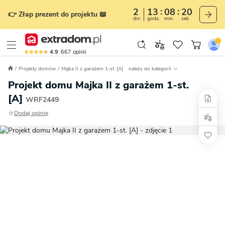
2
13
08
19
👉 Złap prezent do projektu 📖
dni
godz.
min.
sek.
4.9
667
opinii
Projekty domów
Majka II z garażem 1-st. [A]
należy do kategorii
Projekt domu Majka II z garażem 1-st.
[A]
WRF2449
Dodaj opinię