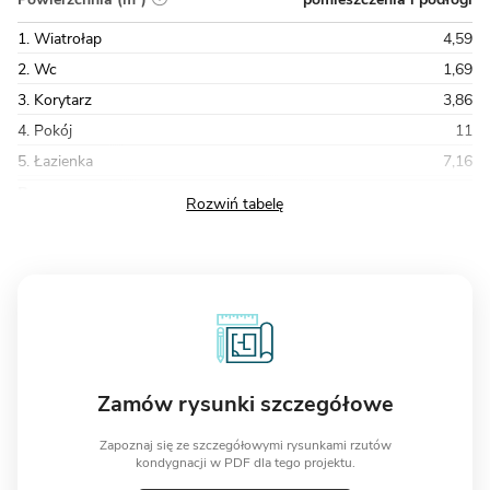
1. Wiatrołap
4,59
2. Wc
1,69
3. Korytarz
3,86
4. Pokój
11
5. Łazienka
7,16
Razem
133,06
Zamów rysunki szczegółowe
Zapoznaj się ze szczegółowymi rysunkami rzutów
kondygnacji w PDF dla tego projektu.