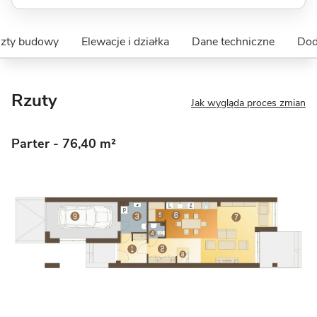
szty budowy
Elewacje i działka
Dane techniczne
Dod
Rzuty
Jak wygląda proces zmian
Parter
- 76,40 m²