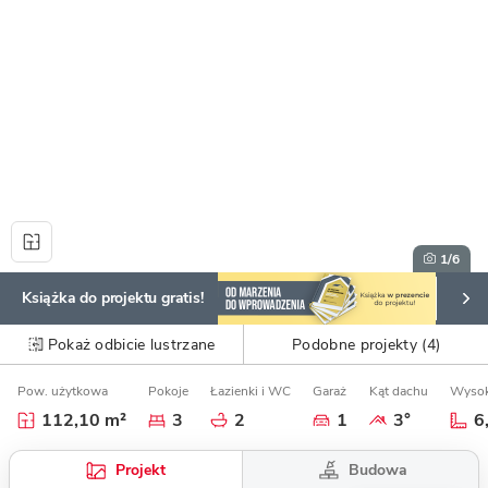
1
/6
Książka do projektu gratis!
Pokaż odbicie lustrzane
Podobne projekty (4)
Pow. użytkowa
Pokoje
Łazienki i WC
Garaż
Kąt dachu
Wysok
112,10 m²
3
2
1
3°
6
Budowa
Projekt