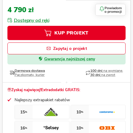
4 790 zł
Powiadom
o promocji
Dostępny od ręki
KUP PROJEKT
Zapytaj o projekt
Gwarancja najniższej ceny
Darmowa dostawa
100 dni
na wymianę,
Paczkomaty, kurier
30 dni
na zwrot
Zyskaj najwięcej!
Extradodatki GRATIS:
Najlepszy extrapakiet rabatów
15
10
%
%
16
10
%
%