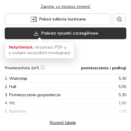
Zapytaj, co możesz zmienić
Pokaż odbicie lustrzane
Pobierz rysunki szczegółowe
Natychmiast
, otrzymasz PDF-y
z rzutami wszystkich kondygnacji
pomieszczenia i podłogi
Powierzchnia (m²)
1. Wiatrołap
5,30
2. Hall
5,50
3. Pomieszczenie gospodarcze
5,30
4. Wc
1,60
5. Spiżarnia
2,10
Razem
76,40