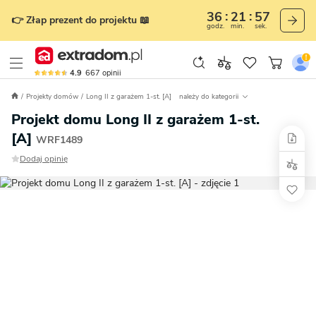
36
21
56
👉 Złap prezent do projektu 📖
godz.
min.
sek.
4.9
667
opinii
Projekty domów
Long II z garażem 1-st. [A]
należy do kategorii
Projekt domu Long II z garażem 1-st.
[A]
WRF1489
Dodaj opinię