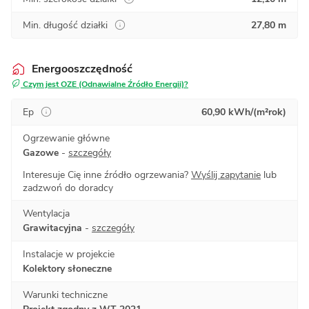
Min. długość działki
27,80 m
Energooszczędność
Czym jest OZE (Odnawialne Źródło Energii)?
Ep
60,90 kWh/(m²rok)
Ogrzewanie główne
Gazowe
-
szczegóły
Interesuje Cię inne źródło ogrzewania?
Wyślij zapytanie
lub
zadzwoń do doradcy
Wentylacja
Grawitacyjna
-
szczegóły
Instalacje w projekcie
Kolektory słoneczne
Warunki techniczne