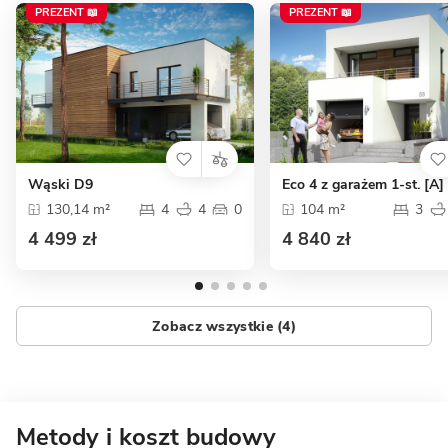
PREZENT 📖
PREZENT 📖
Wąski D9
Eco 4 z garażem 1-st. [A]
130,14 m²
4
4
0
104 m²
3
4 499 zł
4 840 zł
Zobacz wszystkie (4)
Metody i koszt budowy