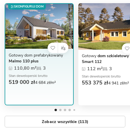
SKONFIGURUJ DOM
Gotowy dom prefabrykowany
Gotowy
dom szkieletowy
Malmo 110 plus
Smart 112
110,80 m²
3
112 m²
3
Stan deweloperski brutto
Stan deweloperski brutto
519 000 zł
553 375 zł
4 684 zł/m²
4 941 zł/m²
Zobacz wszystkie (113)