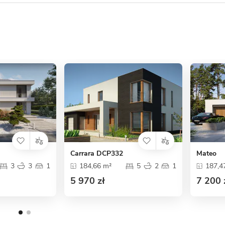
Carrara DCP332
Mateo
3
3
1
184,66 m²
5
2
1
187,4
5 970 zł
7 200 