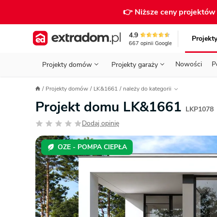
👉 Niższe ceny projektó
4.9
Projekt
667
opinii
Google
Nowości
P
Projekty domów
Projekty garaży
KONDYGNACJE
PRZED BUDOWĄ - ETAP 1
STANOWISKA
Projekty domów
LK&1661
należy do kategorii
Projekty domów
Parterowe
Piętrowe
Projekty garaży
do 70 m²
Projekt domu LK&1661
POWIERZCHNIA
WYBIERAM PROJEKT - ETAP 2
TYP
LKP1078
Działka
Dodaj opinię
GARAŻ
BUDUJĘ DOM - ETAP 3
DACH
Technol
DACH
URZĄDZAM DOM - ETAP 4
Zobacz wszystkie kategorie
OZE - POMPA CIEPŁA
KONSTRUKCJA
PRZEPISY I FORMALNOŚCI
STYL
FINANSE I KOSZTY
ZABUDOWA
OZE