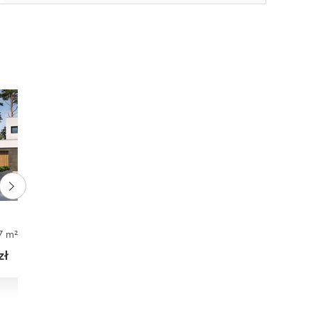
uA10
7 m²
4
3
1
193,80 m²
4
3
1
zł
6 625 zł