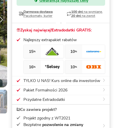
Gwarancja najniższej ceny
Dom pasywny
- co to znaczy
Darmowa dostawa
100 dni
na wymianę,
Paczkomaty, kurier
20 dni
na zwrot
Zyskaj najwięcej!
Extradodatki GRATIS:
Najlepszy extrapakiet rabatów
15
10
%
%
16
10
%
%
TYLKO U NAS! Kurs online dla inwestorów
Pakiet Formalności 2026
Przydatne Extradodatki
Co zawiera projekt?
Projekt zgodny z WT2021
Bezpłatne
pozwolenie na zmiany