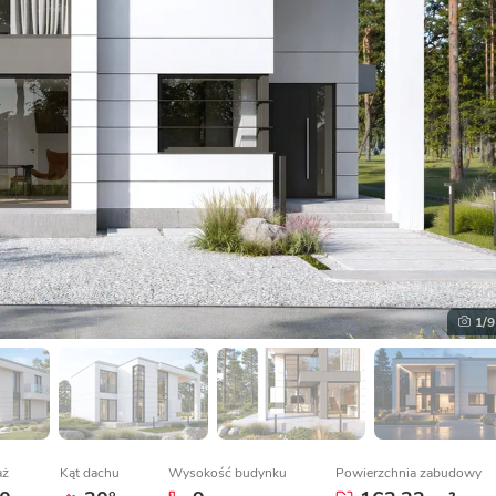
1
/9
aż
Kąt dachu
Wysokość budynku
Powierzchnia zabudowy