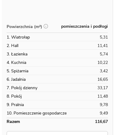
pomieszczenia i podłogi
Powierzchnia (m²)
1. Wiatrołap
5,31
2. Hall
11,41
3. Łazienka
5,74
4. Kuchnia
10,22
5. Spiżarnia
3,42
6. Jadalnia
16,65
7. Pokój dzienny
33,17
8. Pokój
11,48
9. Pralnia
9,78
10. Pomieszczenie gospodarcze
9,49
Razem
116,67