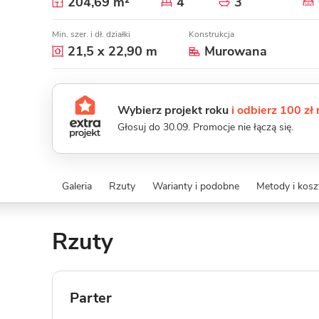
204,69 m²
4
3
Min. szer. i dł. działki
Konstrukcja
21,5 x 22,90 m
Murowana
Wybierz projekt roku
i odbierz 100 zł
Głosuj do 30.09. Promocje nie łączą się.
Galeria
Rzuty
Warianty i podobne
Metody i kos
Rzuty
Parter