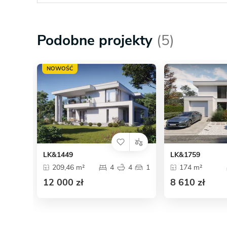
Podobne projekty
(5)
NOWOŚĆ
LK&1449
LK&1759
209,46 m²
4
4
1
174 m²
12 000 zł
8 610 zł