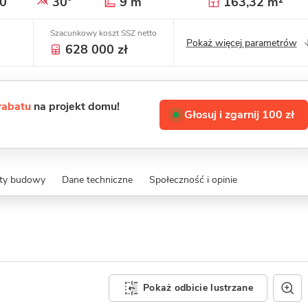
0
30°
9 m
163,32 m²
Szacunkowy koszt SSZ netto
Pokaż więcej parametrów
628 000 zł
 rabatu
na projekt domu!
Głosuj i zgarnij 100 zł
zty budowy
Dane techniczne
Społeczność i opinie
Pokaż odbicie lustrzane