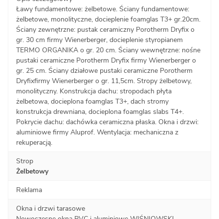
Ławy fundamentowe: żelbetowe. Ściany fundamentowe:
żelbetowe, monolityczne, docieplenie foamglas T3+ gr.20cm.
Ściany zewnętrzne: pustak ceramiczny Porotherm Dryfix o
gr. 30 cm firmy Wienerberger, docieplenie styropianem
TERMO ORGANIKA o gr. 20 cm. Ściany wewnętrzne: nośne
pustaki ceramiczne Porotherm Dryfix firmy Wienerberger o
gr. 25 cm. Ściany działowe pustaki ceramiczne Porotherm
Dryfixfirmy Wienerberger o gr. 11,5cm. Stropy żelbetowy,
monolityczny. Konstrukcja dachu: stropodach płyta
żelbetowa, docieplona foamglas T3+, dach stromy
konstrukcja drewniana, docieplona foamglas slabs T4+.
Pokrycie dachu: dachówka ceramiczna płaska. Okna i drzwi:
aluminiowe firmy Aluprof. Wentylacja: mechaniczna z
rekuperacją.
Strop
Żelbetowy
Reklama
Okna i drzwi tarasowe
Nowoczesne okna PVC i aluminiowe WIŚNIOWSKI –