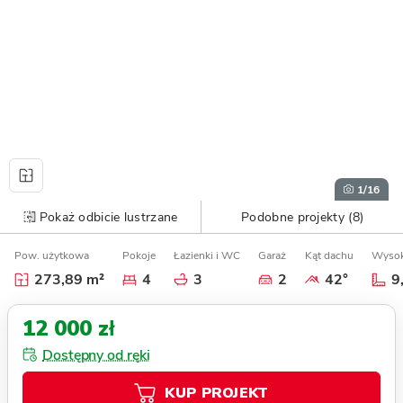
1
/16
Pokaż odbicie lustrzane
Podobne projekty (8)
Pow. użytkowa
Pokoje
Łazienki i WC
Garaż
Kąt dachu
Wysok
273,89 m²
4
3
2
42°
9
12 000 zł
Dostępny od ręki
KUP PROJEKT