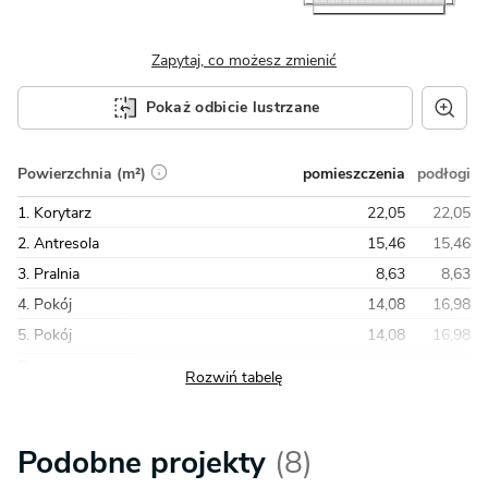
Zapytaj, co możesz zmienić
Pokaż odbicie lustrzane
pomieszczenia
podłogi
Powierzchnia (m²)
1. Korytarz
22,05
22,05
2. Antresola
15,46
15,46
3. Pralnia
8,63
8,63
4. Pokój
14,08
16,98
5. Pokój
14,08
16,98
Razem
123,20
134,36
Podobne projekty
(8)