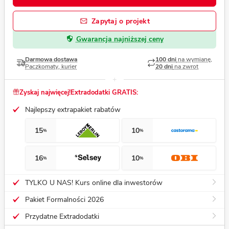
Zapytaj o projekt
Gwarancja najniższej ceny
Darmowa dostawa
100 dni
na wymianę,
Paczkomaty, kurier
20 dni
na zwrot
Zyskaj najwięcej!
Extradodatki GRATIS:
Najlepszy extrapakiet rabatów
15
10
%
%
16
10
%
%
TYLKO U NAS! Kurs online dla inwestorów
Pakiet Formalności 2026
Przydatne Extradodatki