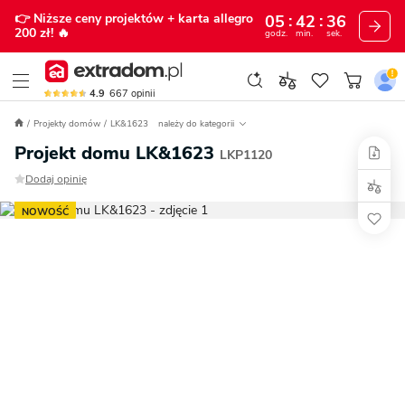
👉 Niższe ceny projektów
+ karta allegro
05
42
35
200 zł!
🔥
godz.
min.
sek.
4.9
667
opinii
Projekty domów
LK&1623
należy do kategorii
Projekt domu LK&1623
LKP1120
Dodaj opinię
NOWOŚĆ