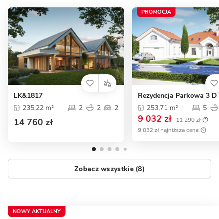
PROMOCJA
LK&1817
Rezydencja Parkowa 3 D
235,22 m²
2
2
2
253,71 m²
5
9 032 zł
11 290 zł
14 760 zł
9 032 zł najniższa cena
Zobacz wszystkie (8)
NOWY AKTUALNY