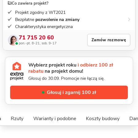
Co zawiera projekt?
Projekt zgodny z WT2021
Bezpłatne
pozwolenie na zmiany
Charakterystyka energetyczna
71 715 20 60
Zamów rozmowę
pon.-pt. 8-21, sob. 9-17
Wybierz projekt roku
i odbierz 100 zł
rabatu
na projekt domu!
Głosuj do 30.09. Promocje nie łączą się.
Głosuj i zgarnij 100 zł
a
Rzuty
Warianty i podobne
Koszty budowy
Dan