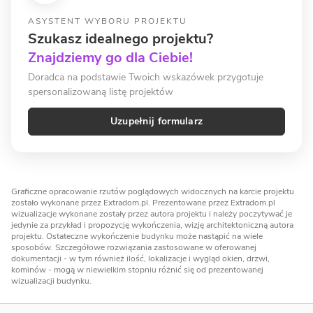
ASYSTENT WYBORU PROJEKTU
Szukasz idealnego projektu?
Znajdziemy go dla Ciebie!
Doradca na podstawie Twoich wskazówek przygotuje
spersonalizowaną listę projektów
Uzupełnij formularz
Graficzne opracowanie rzutów poglądowych widocznych na karcie projektu
zostało wykonane przez Extradom.pl. Prezentowane przez Extradom.pl
wizualizacje wykonane zostały przez autora projektu i należy poczytywać je
jedynie za przykład i propozycję wykończenia, wizję architektoniczną autora
projektu. Ostateczne wykończenie budynku może nastąpić na wiele
sposobów. Szczegółowe rozwiązania zastosowane w oferowanej
dokumentacji - w tym również ilość, lokalizacje i wygląd okien, drzwi,
kominów - mogą w niewielkim stopniu różnić się od prezentowanej
wizualizacji budynku.