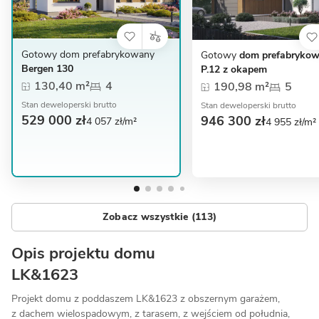
Gotowy dom prefabrykowany
Gotowy
dom prefabryko
Bergen 130
P.12 z okapem
130,40 m²
4
190,98 m²
5
Stan deweloperski brutto
Stan deweloperski brutto
529 000 zł
946 300 zł
4 057 zł/m²
4 955 zł/m²
Zobacz wszystkie (113)
Opis projektu domu
LK&1623
Projekt domu z poddaszem LK&1623 z obszernym garażem,
z dachem wielospadowym, z tarasem, z wejściem od południa,