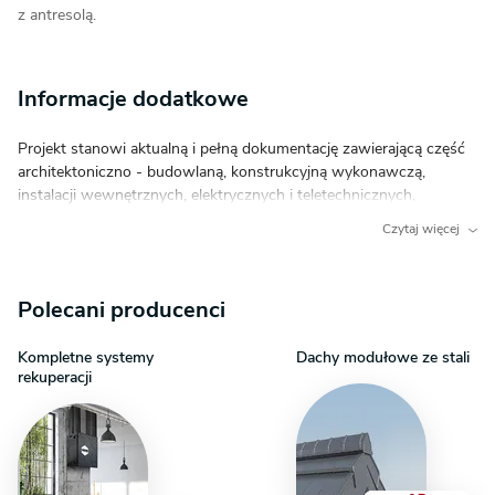
z antresolą.
Informacje dodatkowe
Projekt stanowi aktualną i pełną dokumentację zawierającą część
architektoniczno - budowlaną, konstrukcyjną wykonawczą,
instalacji wewnętrznych, elektrycznych i teletechnicznych,
charakterystykę energetyczną oraz uprawnienia projektantów.
Czytaj więcej
Dokumentacja zabezpieczona jest specjalną plombą, której
usunięcie uniemożliwi jej zwrot. Zapraszamy do zamówienia
analizy posiadanej działki w celu upewnienia się, że wybrany
Polecani producenci
projekt domu idealnie na nią pasuje.
Kompletne systemy
Dachy modułowe ze stali
rekuperacji