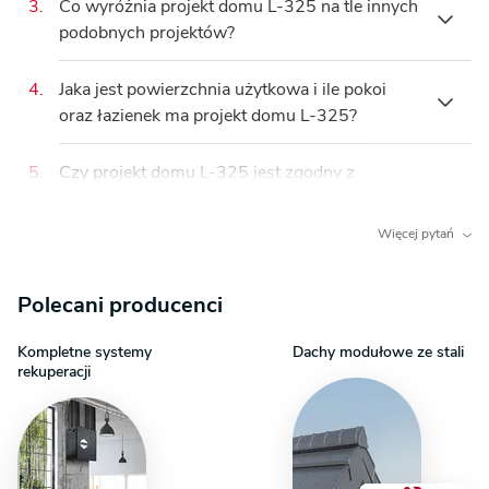
osoby). Jeden z
pokoi
na piętrze można
3.
Co wyróżnia projekt domu L-325 na tle innych
Wnętrze projektu L-325 charakteryzuje się
elastycznie zaaranżować na sypialnię,
gabinet
podobnych projektów?
Projekt L-325 charakteryzuje się tradycyjnym stylem oraz
wyraźnym podziałem na strefę dzienną na
lub
pokój dziecięcy
, co zwiększa jego
zwartą, prostopadłościenną bryłą z kalenicą skierowaną
parterze i prywatną strefę nocną na piętrze. Na
funkcjonalność. Dwie
łazienki
dodatkowo
prostopadle do drogi. Zastosowanie pełnego piętra
parterze znajduje się otwarta przestrzeń
4.
Jaka jest powierzchnia użytkowa i ile pokoi
Projekt L-325 wyróżnia się przede wszystkim
podnoszą komfort codziennego użytkowania.
zamiast poddasza z podciętymi skosami gwarantuje pełną
obejmująca
pokój dzienny
,
jadalnię
i
kuchnię z
oraz łazienek ma projekt domu L-325?
kompaktową, lecz funkcjonalną otwartą
wysokość pomieszczeń na drugiej kondygnacji, co ułatwia
wyspą
, wzbogacona o
wewnętrzny kominek
.
przestrzenią dzienną z
wyspą kuchenną
i
swobodną aranżację wnętrz. Budynek przykrywa
Piętro oferuje
dwa pokoje
, które mogą służyć
wewnętrznym kominkiem
, sprzyjającą
5.
Czy projekt domu L-325 jest zgodny z
Projekt domu L-325 ma powierzchnię użytkową
klasyczny dach dwuspadowy z okapem. Urozmaiceniem
jako
sypialnia
i
gabinet
, a także drugą
łazienkę
wspólnemu spędzaniu czasu. Posiada również
Warunkami Technicznymi 2021 (WT2021)?
wynoszącą
47,9 m²
. Oferuje on
2 pokoje
oraz
2
prostej elewacji są elementy zewnętrzne, takie jak loggia,
oraz dostęp do
balkonu
i
loggii
.
liczne zewnętrzne strefy relaksu, takie jak
taras
łazienki
, rozmieszczone po jednej na każdej
Więcej pytań
balkon oraz taras parterowy, które płynnie łączą dom
na parterze oraz
balkon
i
loggię
na piętrze.
kondygnacji. Budynek jest domem
z pełnym
6.
Czy mogę zamówić analizę działki dla projektu
Tak, projekt domu
L-325
jest w pełni zgodny z
z ogrodem. Zaledwie 35,37 m² powierzchni zabudowy
Dużym atutem jest także zastosowanie
pełnego
piętrem
, co oznacza dwie kondygnacje
L-325?
Warunkami Technicznymi 2021 (WT2021)
, co
sprawia, że jest to idealna propozycja na niewielkie lub
piętra
, co zapewnia pełną wysokość
Polecani producenci
użytkowe.
oznacza, że spełnia aktualne wymagania
wąskie działki.
pomieszczeń na drugiej kondygnacji.
dotyczące izolacyjności cieplnej,
7.
Gdzie kupię najtaniej projekt domu L-325?
Tak, dla projektu domu
L-325
można zamówić
Kompletne systemy
Dachy modułowe ze stali
energooszczędności oraz standardów
profesjonalną analizę działki, która pomoże
rekuperacji
Wnętrze i układ funkcjonalny
budowlanych obowiązujących w Polsce.
ocenić, czy wybrany projekt pasuje do Twojej
8.
Jakie są warunki wymiany i zwrotu projektu
Projekt domu
L-325
kupisz najtaniej w
Dom oferuje 47,9 m² przemyślanie zagospodarowanej
parceli. Szczegóły i formularz zamówienia
domu?
Extradom.pl
dzięki
gwarancji najniższej ceny
–
powierzchni użytkowej. Znajdują się tu 2 pokoje oraz
znajdziesz na stronie:
analiza działki
.
jeśli znajdziesz ten sam projekt taniej u innego
2 łazienki, a wyraźny podział na kondygnacje w naturalny
sprzedawcy, wyrównamy cenę. Do tego
Oferujemy komfortowe warunki zakupu:
100
sposób oddziela strefę ogólnodostępną od prywatnej.