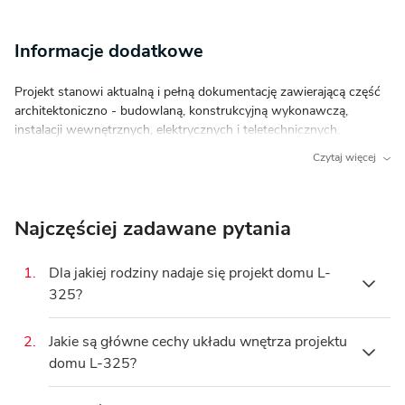
Co wyróżnia ten dom?
Informacje dodatkowe
Otwarta przestrzeń z wyspą kuchenną
–
integracja pokoju dziennego, jadalni i kuchni
Projekt stanowi aktualną i pełną dokumentację zawierającą część
sprzyja wspólnemu spędzaniu czasu.
architektoniczno - budowlaną, konstrukcyjną wykonawczą,
Wewnętrzny kominek
– buduje wyjątkową,
instalacji wewnętrznych, elektrycznych i teletechnicznych,
przytulną atmosferę w strefie dziennej podczas
charakterystykę energetyczną oraz uprawnienia projektantów.
Czytaj więcej
chłodniejszych wieczorów.
Dokumentacja zabezpieczona jest specjalną plombą, której
usunięcie uniemożliwi jej zwrot. Zapraszamy do zamówienia przed
Balkon oraz loggia
– urokliwe przestrzenie
zakupem rysunków szczegółowych projektu oraz analizy
na piętrze, które pozwalają cieszyć się świeżym
Najczęściej zadawane pytania
posiadanej działki w celu upewnienia się, że wybrany projekt domu
powietrzem i widokiem na otoczenie.
idealnie na nią pasuje.
Dwie łazienki
– rozmieszczenie po jednej łazience
1.
Dla jakiej rodziny nadaje się projekt domu L-
na każdej kondygnacji znacząco podnosi codzienny
325?
komfort mieszkańców.
Przydomowy taras
– naturalne przedłużenie
2.
Jakie są główne cechy układu wnętrza projektu
Ten kompaktowy dom o powierzchni
47,9 m²
z
salonu, ułatwiające relaks na świeżym powietrzu.
domu L-325?
dwoma pokojami
został zaprojektowany z
myślą o singlu, parze lub małej rodzinie (2-3
Architektura i wygląd