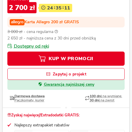
2 700 zł
24
35
10
Karta Allegro 200 zł GRATIS
3 000 zł
- cena regularna
2 650 zł
- najniższa cena z 30 dni przed obniżką
Dostępny od ręki
KUP W PROMOCJI
Zapytaj o projekt
Gwarancja najniższej ceny
Darmowa dostawa
100 dni
na wymianę,
Paczkomaty, kurier
30 dni
na zwrot
Zyskaj najwięcej!
Extradodatki GRATIS:
Najlepszy extrapakiet rabatów