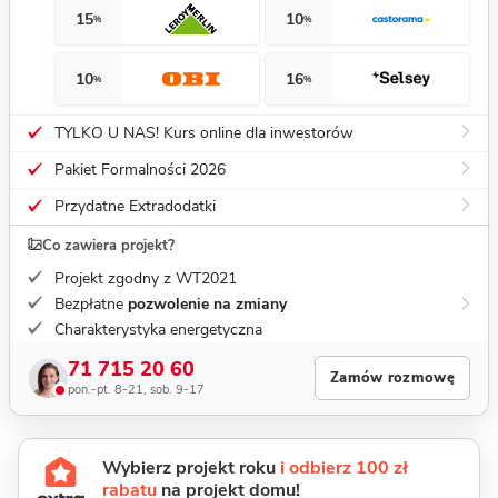
15
10
%
%
10
16
%
%
TYLKO U NAS! Kurs online dla inwestorów
Pakiet Formalności 2026
Przydatne Extradodatki
Co zawiera projekt?
Projekt zgodny z WT2021
Bezpłatne
pozwolenie na zmiany
Charakterystyka energetyczna
71 715 20 60
Zamów rozmowę
pon.-pt. 8-21, sob. 9-17
Wybierz projekt roku
i odbierz 100 zł
rabatu
na projekt domu!