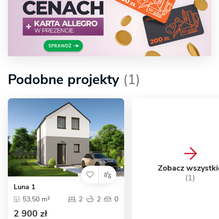
Podobne projekty
(1)
Zobacz wszystki
(1)
Luna 1
53,50 m²
2
2
0
2 900 zł