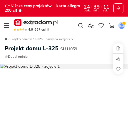
👉 Niższe ceny projektów
+ karta allegro
24
39
10
200 zł!
🔥
godz.
min.
sek.
4.9
667
opinii
Projekty domów
L-325
należy do kategorii
Projekt domu L-325
SLU1059
Dodaj opinię