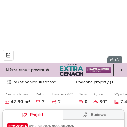
1
/7
Niższa cena + prezent 🔥
Pokaż odbicie lustrzane
Podobne projekty (1)
Pow. użytkowa
Pokoje
Łazienki i WC
Garaż
Kąt dachu
Wysoko
47,90 m²
2
2
0
30°
7,
Budowa
Projekt
PROMOCJA
od 03.08.2026
do 06.08.2026