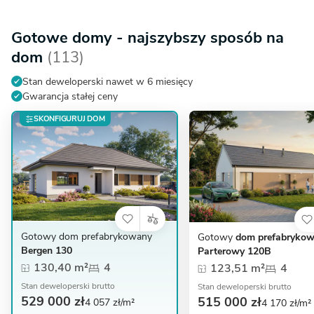
Gotowe domy - najszybszy sposób na
dom
(113)
Stan deweloperski nawet w 6 miesięcy
Gwarancja stałej ceny
SKONFIGURUJ DOM
Gotowy dom prefabrykowany
Gotowy
dom prefabryko
Bergen 130
Parterowy 120B
130,40 m²
4
123,51 m²
4
Stan deweloperski brutto
Stan deweloperski brutto
529 000 zł
515 000 zł
4 057 zł/m²
4 170 zł/m²