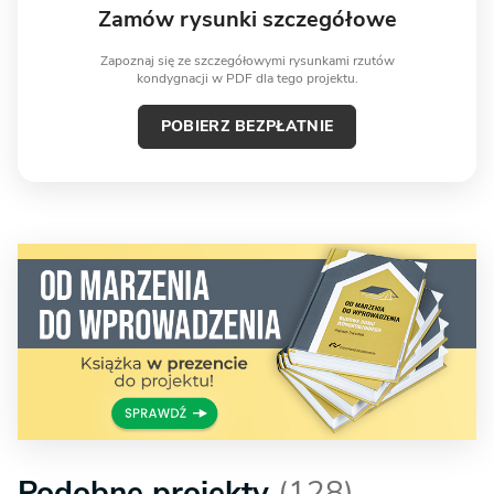
Zamów rysunki szczegółowe
Zapoznaj się ze szczegółowymi rysunkami rzutów
kondygnacji w PDF dla tego projektu.
POBIERZ BEZPŁATNIE
Podobne projekty
(128)