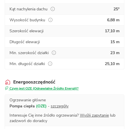
Kąt nachylenia dachu
25°
Wysokość budynku
6,88 m
Szerokość elewacji
17,10 m
Długość elewacji
15 m
Min. szerokość działki
23 m
Min. długość działki
25,10 m
Energooszczędność
Czym jest OZE (Odnawialne Źródło Energii)?
Ogrzewanie główne
Pompa ciepła
(OZE)
-
szczegóły
Interesuje Cię inne źródło ogrzewania?
Wyślij zapytanie
lub
zadzwoń do doradcy