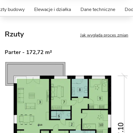
szty budowy
Elewacje i działka
Dane techniczne
Dod
Rzuty
Jak wygląda proces zmian
Parter
- 172,72 m²