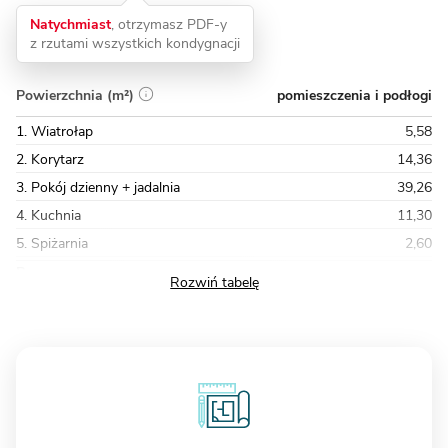
Natychmiast
, otrzymasz PDF-y
z rzutami wszystkich kondygnacji
pomieszczenia i podłogi
Powierzchnia (m²)
1. Wiatrołap
5,58
2. Korytarz
14,36
3. Pokój dzienny + jadalnia
39,26
4. Kuchnia
11,30
5. Spiżarnia
2,60
Razem
172,72