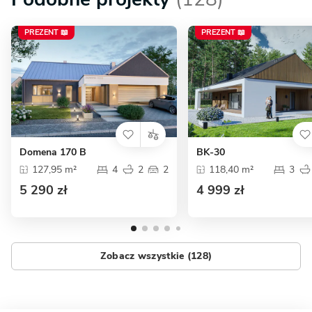
PREZENT 📖
PREZENT 📖
Domena 170 B
BK-30
127,95 m²
4
2
2
118,40 m²
3
5 290 zł
4 999 zł
Zobacz wszystkie (128)