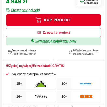
4 949 zł
Powiadom
o promocji
Dostępny od ręki
KUP PROJEKT
Zapytaj o projekt
Gwarancja najniższej ceny
Darmowa dostawa
100 dni
na wymianę,
Paczkomaty, kurier
30 dni
na zwrot
Zyskaj najwięcej!
Extradodatki GRATIS:
Najlepszy extrapakiet rabatów
15
10
%
%
16
10
%
%