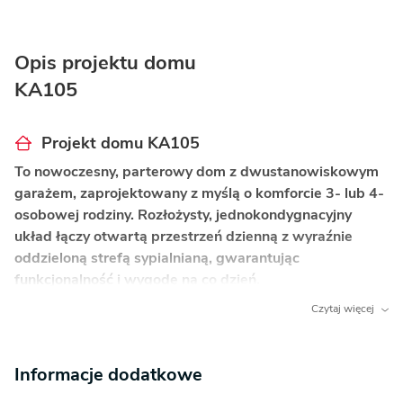
Opis projektu domu
KA105
Projekt domu KA105
To nowoczesny, parterowy dom z dwustanowiskowym
garażem, zaprojektowany z myślą o komforcie 3- lub 4-
osobowej rodziny. Rozłożysty, jednokondygnacyjny
układ łączy otwartą przestrzeń dzienną z wyraźnie
oddzieloną strefą sypialnianą, gwarantując
funkcjonalność i wygodę na co dzień.
Czytaj więcej
Co wyróżnia ten dom?
Duże narożne przeszklenia
– Narożne okna
Informacje dodatkowe
w salonie i kuchni wpuszczają do wnętrza
mnóstwo naturalnego światła, optycznie