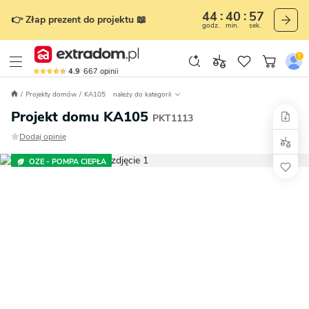
44
40
56
👉 Złap prezent do projektu 📖
godz.
min.
sek.
4.9
667
opinii
Projekty domów
KA105
należy do kategorii
Projekt domu KA105
PKT1113
Dodaj opinię
OZE - POMPA CIEPŁA