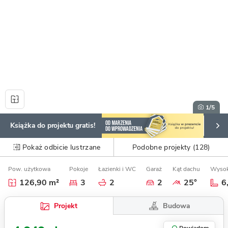
1
/5
Książka do projektu gratis!
Pokaż odbicie lustrzane
Podobne projekty (128)
Pow. użytkowa
Pokoje
Łazienki i WC
Garaż
Kąt dachu
Wysok
126,90 m²
3
2
2
25°
6
Budowa
Projekt