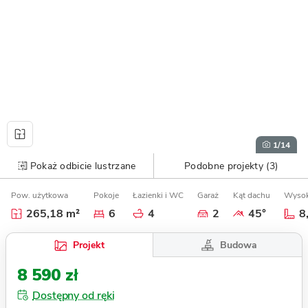
1
/14
Pokaż odbicie lustrzane
Podobne projekty (3)
Pow. użytkowa
Pokoje
Łazienki i WC
Garaż
Kąt dachu
Wysok
265,18 m²
6
4
2
45°
8
Budowa
Projekt
8 590 zł
Dostępny od ręki