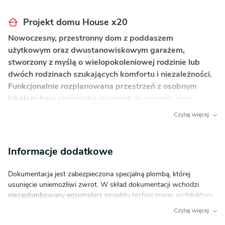
Projekt domu House x20
Nowoczesny, przestronny dom z poddaszem
użytkowym oraz dwustanowiskowym garażem,
stworzony z myślą o wielopokoleniowej rodzinie lub
dwóch rodzinach szukających komfortu i niezależności.
Funkcjonalnie rozplanowana przestrzeń z osobnym
lokalem typu senioratka gwarantuje wygodę oraz
prywatność wszystkim mieszkańcom.
Czytaj więcej
Co wyróżnia ten dom?
Informacje dodatkowe
Rzeczywisty dom dwurodzinny
– wydzielony lokal
typu senioratka z osobnym wejściem pozwala
Dokumentacja jest zabezpieczona specjalną plombą, której
na komfortowe zamieszkanie dwóch pokoleń lub
usunięcie uniemożliwi zwrot. W skład dokumentacji wchodzi
stworzenie niezależnej przestrzeni dla gości.
niezaplombowany egzemplarz projektu technicznego architektury,
Efektowny, wysoki salon z antresolą
– otwarta
służący do weryfikacji zgodności otrzymanego projektu
Czytaj więcej
przestrzeń nad strefą dzienną daje poczucie
z zamówieniem. Zapraszamy do zamówienia przed zakupem