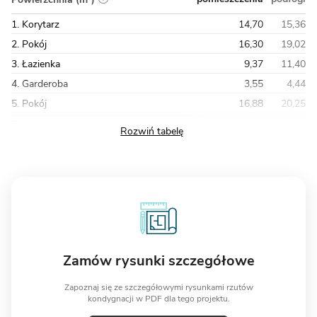
1. Korytarz
14,70
15,36
2. Pokój
16,30
19,02
3. Łazienka
9,37
11,40
4. Garderoba
3,55
4,44
5. Pokój
16,88
20,25
Razem
79,78
94,14
Zamów rysunki szczegółowe
Zapoznaj się ze szczegółowymi rysunkami rzutów
kondygnacji w PDF dla tego projektu.