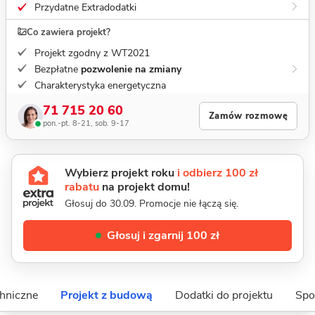
Przydatne Extradodatki
Co zawiera projekt?
Projekt zgodny z WT2021
Bezpłatne
pozwolenie na zmiany
Charakterystyka energetyczna
71 715 20 60
Zamów rozmowę
pon.-pt. 8-21, sob. 9-17
Wybierz projekt roku
i odbierz 100 zł
rabatu
na projekt domu!
Głosuj do 30.09. Promocje nie łączą się.
Głosuj i zgarnij 100 zł
hniczne
Projekt z budową
Dodatki do projektu
Spo