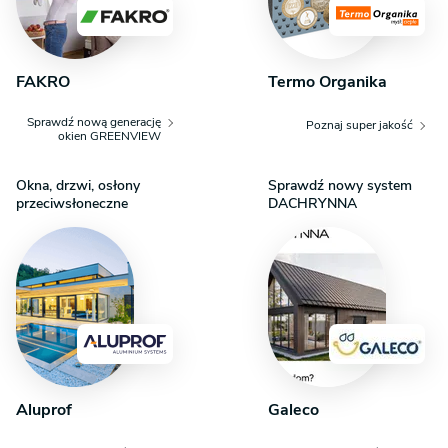
na parterze, którą można zaaranżować na domową
biblioteczkę lub strefę relaksu.
FAKRO
Termo Organika
Sprawdź nową generację
Poznaj super jakość
okien GREENVIEW
Okna, drzwi, osłony
Sprawdź nowy system
przeciwsłoneczne
DACHRYNNA
Aluprof
Galeco