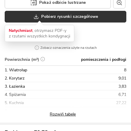
Pokaż odbicie lustrzane
Pobierz rysunki szczegółowe
Natychmiast
, otrzymasz PDF-y
z rzutami wszystkich kondygnacji
Zobacz oznaczenia użyte na rzutach
pomieszczenia i podłogi
Powierzchnia (m²)
1. Wiatrołap
8
2. Korytarz
9,01
3. Łazienka
3,83
4. Spiżarnia
6,71
5. Kuchnia
27,22
Razem
240,14