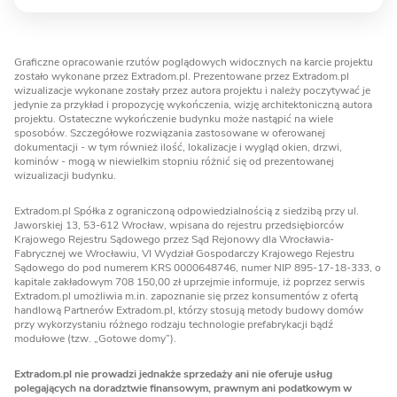
Graficzne opracowanie rzutów poglądowych widocznych na karcie projektu
zostało wykonane przez Extradom.pl. Prezentowane przez Extradom.pl
wizualizacje wykonane zostały przez autora projektu i należy poczytywać je
jedynie za przykład i propozycję wykończenia, wizję architektoniczną autora
projektu. Ostateczne wykończenie budynku może nastąpić na wiele
sposobów. Szczegółowe rozwiązania zastosowane w oferowanej
dokumentacji - w tym również ilość, lokalizacje i wygląd okien, drzwi,
kominów - mogą w niewielkim stopniu różnić się od prezentowanej
wizualizacji budynku.
Extradom.pl Spółka z ograniczoną odpowiedzialnością z siedzibą przy ul.
Jaworskiej 13, 53-612 Wrocław, wpisana do rejestru przedsiębiorców
Krajowego Rejestru Sądowego przez Sąd Rejonowy dla Wrocławia-
Fabrycznej we Wrocławiu, VI Wydział Gospodarczy Krajowego Rejestru
Sądowego do pod numerem KRS 0000648746, numer NIP 895-17-18-333, o
kapitale zakładowym 708 150,00 zł uprzejmie informuje, iż poprzez serwis
Extradom.pl umożliwia m.in. zapoznanie się przez konsumentów z ofertą
handlową Partnerów Extradom.pl, którzy stosują metody budowy domów
przy wykorzystaniu różnego rodzaju technologie prefabrykacji bądź
modułowe (tzw. „Gotowe domy”).
Extradom.pl nie prowadzi jednakże sprzedaży ani nie oferuje usług
polegających na doradztwie finansowym, prawnym ani podatkowym w