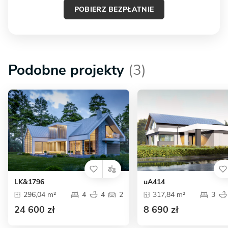
POBIERZ BEZPŁATNIE
Podobne projekty
(3)
LK&1796
uA414
296,04 m²
4
4
2
317,84 m²
3
24 600 zł
8 690 zł