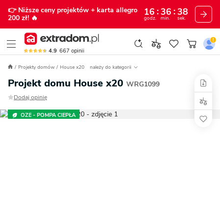
👉 Niższe ceny projektów
+ karta allegro
16
36
37
200 zł!
🔥
godz.
min.
sek.
4.9
667
opinii
Projekty domów
House x20
należy do kategorii
Projekt domu House x20
WRG1099
Dodaj opinię
OZE - POMPA CIEPŁA