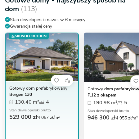
Gotowe domy - najszybszy sposób na
dom
(113)
Stan deweloperski nawet w 6 miesięcy
Gwarancja stałej ceny
SKONFIGURUJ DOM
Gotowy dom prefabrykowany
Gotowy
dom prefabryko
Bergen 130
P.12 z okapem
130,40 m²
4
190,98 m²
5
Stan deweloperski brutto
Stan deweloperski brutto
529 000 zł
946 300 zł
4 057 zł/m²
4 955 zł/m²