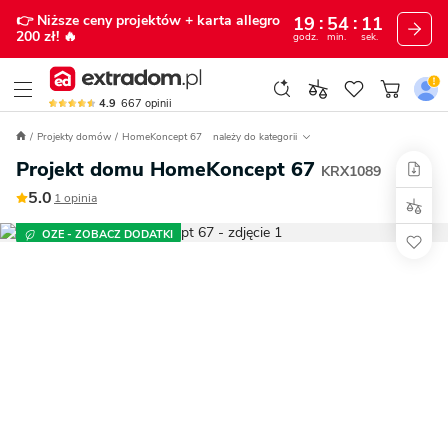
👉 Niższe ceny projektów
+ karta allegro
19
54
10
200 zł!
🔥
godz.
min.
sek.
4.9
667
opinii
Projekty domów
HomeKoncept 67
należy do kategorii
Projekt domu HomeKoncept 67
KRX1089
5.0
1 opinia
OZE - ZOBACZ DODATKI