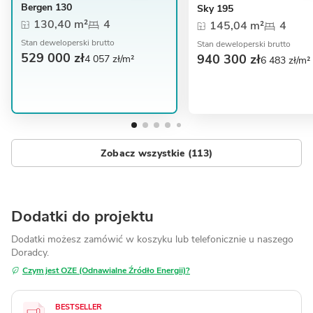
Bergen 130
Sky 195
130,40 m²
4
145,04 m²
4
Stan deweloperski brutto
Stan deweloperski brutto
529 000 zł
940 300 zł
4 057 zł/m²
6 483 zł/m²
Zobacz wszystkie (113)
Dodatki do projektu
Dodatki możesz zamówić w koszyku lub telefonicznie
u naszego
Doradcy.
Czym jest OZE (Odnawialne Źródło Energii)?
BESTSELLER