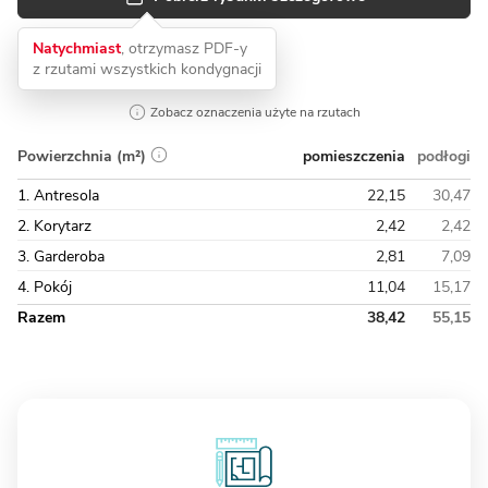
Natychmiast
, otrzymasz PDF-y
z rzutami wszystkich kondygnacji
Zobacz oznaczenia użyte na rzutach
pomieszczenia
podłogi
Powierzchnia (m²)
1. Antresola
22,15
30,47
2. Korytarz
2,42
2,42
3. Garderoba
2,81
7,09
4. Pokój
11,04
15,17
Razem
38,42
55,15