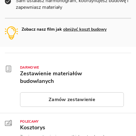
Sam ustalasz harmonogram, koordynujesz budowę i
zapewniasz materiały
Zobacz nasz film jak
obniżyć koszt budowy
DARMOWE
Zestawienie materiałów
budowlanych
Zamów zestawienie
POLECAMY
Kosztorys