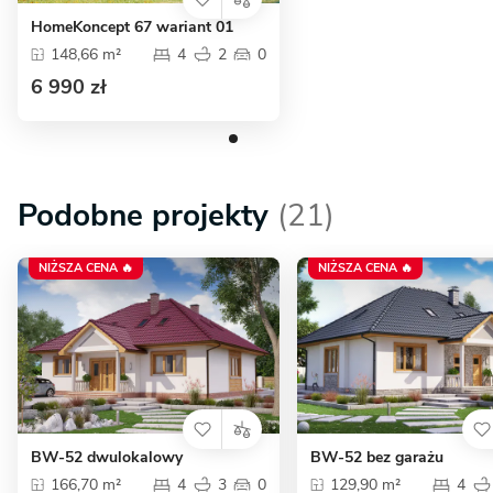
HomeKoncept 67 wariant 01
148,66 m²
4
2
0
6 990 zł
Podobne projekty
(21)
NIŻSZA CENA 🔥
NIŻSZA CENA 🔥
BW-52 dwulokalowy
BW-52 bez garażu
166,70 m²
4
3
0
129,90 m²
4