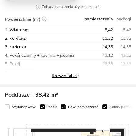
Zobacz oznaczenia użyte na rzutach
pomieszczenia
podłogi
Powierzchnia (m²)
1. Wiatrołap
5,42
5,42
2. Korytarz
11,32
11,32
3. Łazienka
14,35
14,35
4. Pokój dzienny + kuchnia + jadalnia
43,12
43,12
5. Pokój
13,33
13,33
Razem
106,04
107,88
Poddasze
- 38,42 m²
Wymiary wew.
Meble
Pow. pomieszczeń
Kolory pomiesz