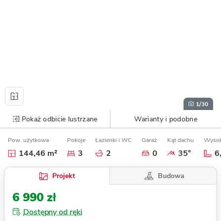
1
/30
Pokaż odbicie lustrzane
Warianty i podobne
Pow. użytkowa
Pokoje
Łazienki i WC
Garaż
Kąt dachu
Wysok
144,46 m²
3
2
0
35°
6
Budowa
Projekt
6 990 zł
Dostępny od ręki