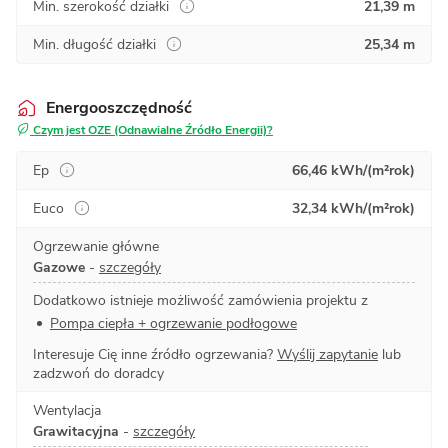
Min. szerokość działki
21,39 m
Min. długość działki
25,34 m
Energooszczędność
Czym jest OZE (Odnawialne Źródło Energii)?
Ep
66,46 kWh/(m²rok)
Euco
32,34 kWh/(m²rok)
Ogrzewanie główne
Gazowe
-
szczegóły
Dodatkowo istnieje możliwość zamówienia projektu z
Pompa ciepła + ogrzewanie podłogowe
Interesuje Cię inne źródło ogrzewania?
Wyślij zapytanie
lub
zadzwoń do doradcy
Wentylacja
Grawitacyjna
-
szczegóły