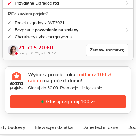
Przydatne Extradodatki
Co zawiera projekt?
Projekt zgodny z WT2021
Bezpłatne
pozwolenie na zmiany
Charakterystyka energetyczna
71 715 20 60
Zamów rozmowę
pon.-pt. 8-21, sob. 9-17
Wybierz projekt roku
i odbierz 100 zł
rabatu
na projekt domu!
Głosuj do 30.09. Promocje nie łączą się.
Głosuj i zgarnij 100 zł
szty budowy
Elewacje i działka
Dane techniczne
Dod