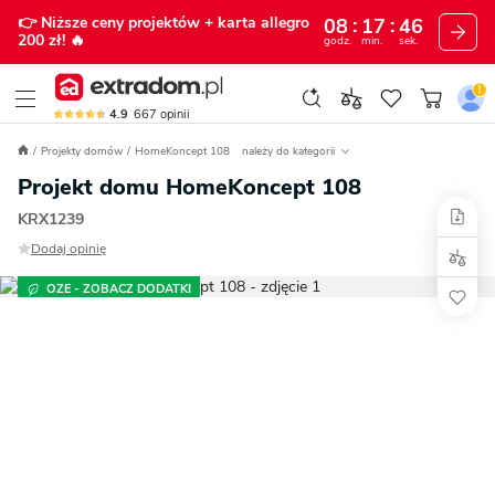
👉 Niższe ceny projektów
+ karta allegro
08
17
45
200 zł!
🔥
godz.
min.
sek.
4.9
667
opinii
Projekty domów
HomeKoncept 108
należy do kategorii
Projekt domu HomeKoncept 108
KRX1239
Dodaj opinię
OZE - ZOBACZ DODATKI