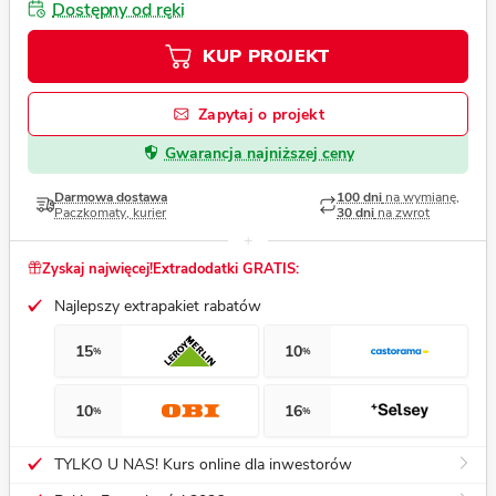
Dostępny od ręki
KUP PROJEKT
Zapytaj o projekt
Gwarancja najniższej ceny
Darmowa dostawa
100 dni
na wymianę,
Paczkomaty, kurier
30 dni
na zwrot
Zyskaj najwięcej!
Extradodatki GRATIS:
Najlepszy extrapakiet rabatów
15
10
%
%
10
16
%
%
TYLKO U NAS! Kurs online dla inwestorów