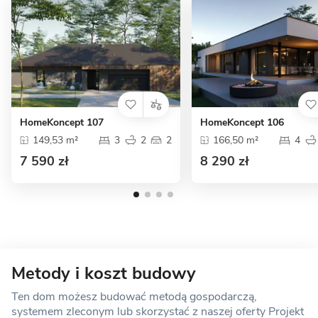
HomeKoncept 106
HomeKoncept 107
166,50 m²
4
149,53 m²
3
2
2
8 290 zł
7 590 zł
Metody i koszt budowy
Ten dom możesz budować metodą gospodarczą,
systemem zleconym lub skorzystać z naszej oferty Projekt