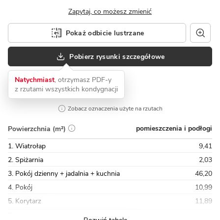
Zapytaj, co możesz zmienić
Pokaż odbicie lustrzane
Pobierz rysunki szczegółowe
Natychmiast
, otrzymasz PDF-y
z rzutami wszystkich kondygnacji
Zobacz oznaczenia użyte na rzutach
pomieszczenia i podłogi
Powierzchnia (m²)
1. Wiatrołap
9,41
2. Spiżarnia
2,03
3. Pokój dzienny + jadalnia + kuchnia
46,20
4. Pokój
10,99
5. Korytarz
11,89
Razem
202,49