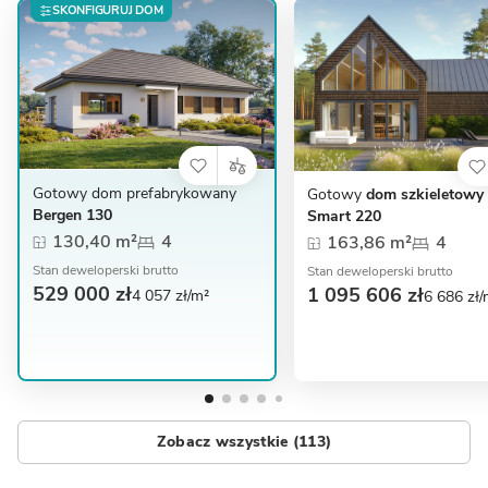
SKONFIGURUJ DOM
Gotowy dom prefabrykowany
Gotowy
dom szkieletowy 
Bergen 130
Smart 220
130,40 m²
4
163,86 m²
4
Stan deweloperski brutto
Stan deweloperski brutto
529 000 zł
1 095 606 zł
4 057 zł/m²
6 686 zł/
Zobacz wszystkie (113)