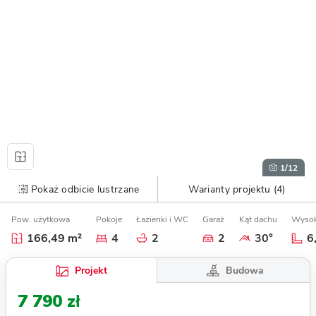
1
/12
Pokaż odbicie lustrzane
Warianty projektu (4)
Pow. użytkowa
Pokoje
Łazienki i WC
Garaż
Kąt dachu
Wysok
166,49 m²
4
2
2
30°
6
Budowa
Projekt
7 790 zł