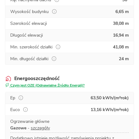
Wysokość budynku
6,65 m
Szerokość elewacji
38,08 m
Długość elewacji
16,94 m
Min. szerokość działki
41,08 m
Min. długość działki
24 m
Energooszczędność
Czym jest OZE (Odnawialne Źródło Energii)?
Ep
63,50 kWh/(m²rok)
Euco
13,16 kWh/(m²rok)
Ogrzewanie główne
Gazowe
-
szczegóły
Dodatkowo istnieje możliwość zamówienia projektu z