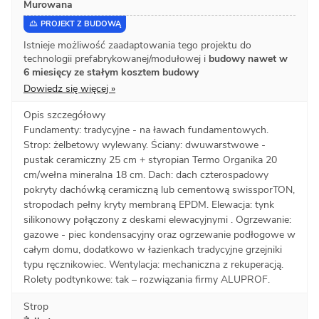
Murowana
PROJEKT Z BUDOWĄ
Istnieje możliwość zaadaptowania tego projektu do
technologii prefabrykowanej/modułowej i
budowy nawet w
6 miesięcy ze stałym kosztem budowy
Dowiedz się więcej »
Opis szczegółowy
Fundamenty: tradycyjne - na ławach fundamentowych.
Strop: żelbetowy wylewany. Ściany: dwuwarstwowe -
pustak ceramiczny 25 cm + styropian Termo Organika 20
cm/wełna mineralna 18 cm. Dach: dach czterospadowy
pokryty dachówką ceramiczną lub cementową swissporTON,
stropodach pełny kryty membraną EPDM. Elewacja: tynk
silikonowy połączony z deskami elewacyjnymi . Ogrzewanie:
gazowe - piec kondensacyjny oraz ogrzewanie podłogowe w
całym domu, dodatkowo w łazienkach tradycyjne grzejniki
typu ręcznikowiec. Wentylacja: mechaniczna z rekuperacją.
Rolety podtynkowe: tak – rozwiązania firmy ALUPROF.
Strop