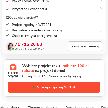
Pakiet Formalności 2026
Przydatne Extradodatki
Co zawiera projekt?
Projekt zgodny z WT2021
Bezpłatne
pozwolenie na zmiany
Charakterystyka energetyczna
71 715 20 60
Zamów rozmowę
pon.-pt. 8-21, sob. 9-17
Wybierz projekt roku
i odbierz 100 zł
rabatu
na projekt domu!
Głosuj do 30.09. Promocje nie łączą się.
Głosuj i zgarnij 100 zł
szty budowy
Elewacje i działka
Dane techniczne
Dod