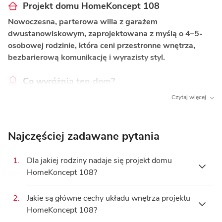
Projekt domu HomeKoncept 108
Nowoczesna, parterowa willa z garażem
dwustanowiskowym, zaprojektowana z myślą o 4–5-
osobowej rodzinie, która ceni przestronne wnętrza,
bezbarierową komunikację i wyrazisty styl.
Co wyróżnia ten dom?
Główna sypialnia z własną garderobą i łazienką
Czytaj więcej
– prywatny azyl dla gospodarzy, zapewniający
pełien komfort i swobodę na co dzień.
Najczęściej zadawane pytania
Wysoki salon z kominkiem
– doświetlona,
reprezentacyjna strefa dzienna z podniesionym
1.
Dla jakiej rodziny nadaje się projekt domu
sufitem i klimatycznym kominkiem.
HomeKoncept 108?
Otwarta kuchnia ze spiżarnią
– wygodne
i przemyślane miejsce do gotowania z dodatkową
2.
Jakie są główne cechy układu wnętrza projektu
Projekt domu HomeKoncept 108, posiadający
4
przestrzenią do przechowywania.
HomeKoncept 108?
pokoje
i
166.49 m²
powierzchni użytkowej,
Energooszczędna wentylacja mechaniczna
–