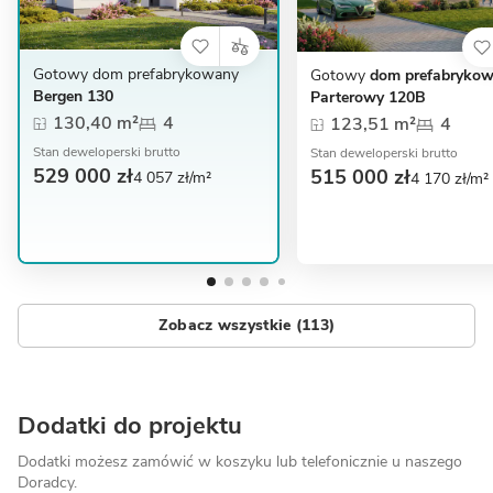
Gotowy dom prefabrykowany
Gotowy
dom prefabryko
Bergen 130
Parterowy 120B
130,40 m²
4
123,51 m²
4
Stan deweloperski brutto
Stan deweloperski brutto
529 000 zł
515 000 zł
4 057 zł/m²
4 170 zł/m²
Zobacz wszystkie (113)
Dodatki do projektu
Dodatki możesz zamówić w koszyku lub telefonicznie
u naszego
Doradcy.