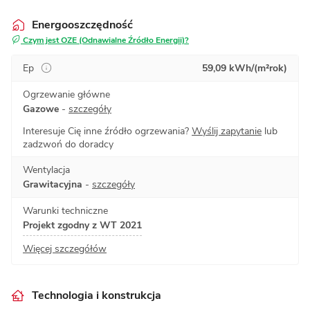
Energooszczędność
Czym jest OZE (Odnawialne Źródło Energii)?
Ep
59,09 kWh/(m²rok)
Ogrzewanie główne
Gazowe
-
szczegóły
Interesuje Cię inne źródło ogrzewania?
Wyślij zapytanie
lub
zadzwoń do doradcy
Wentylacja
Grawitacyjna
-
szczegóły
Warunki techniczne
Projekt zgodny z WT 2021
Więcej szczegółów
Technologia i konstrukcja