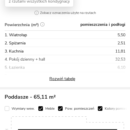
z rzutami wszystkich kondygnacji
Zobacz oznaczenia użyte na rzutach
pomieszczenia i podłogi
Powierzchnia (m²)
1. Wiatrołap
5,50
2. Spiżarnia
2,51
3. Kuchnia
11,81
4. Pokój dzienny + hall
32,53
5. Łazienka
6,10
Razem
83,79
Poddasze
- 65,11 m²
Wymiary wew.
Meble
Pow. pomieszczeń
Kolory pomiesz