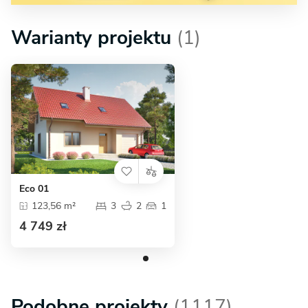
Warianty projektu
(1)
Eco 01
123,56 m²
3
2
1
4 749 zł
Podobne projekty
(1117)