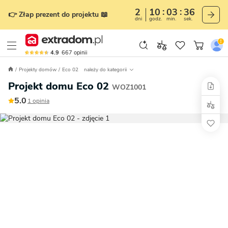
2
10
03
35
👉 Złap prezent do projektu 📖
dni
godz.
min.
sek.
4.9
667
opinii
Projekty domów
Eco 02
należy do kategorii
Projekt domu Eco 02
WOZ1001
5.0
1 opinia