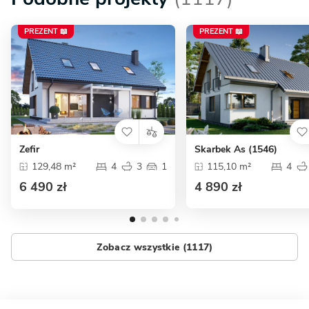
PREZENT 📖
PREZENT 📖
Zefir
Skarbek As (1546)
129,48 m²
4
3
1
115,10 m²
4
6 490 zł
4 890 zł
Zobacz wszystkie (1117)