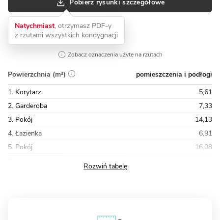
Pobierz rysunki szczegółowe
Natychmiast
, otrzymasz PDF-y
z rzutami wszystkich kondygnacji
Zobacz oznaczenia użyte na rzutach
pomieszczenia i podłogi
Powierzchnia (m²)
1. Korytarz
5,61
2. Garderoba
7,33
3. Pokój
14,13
4. Łazienka
6,91
5. Pokój
16,08
Razem
65,11