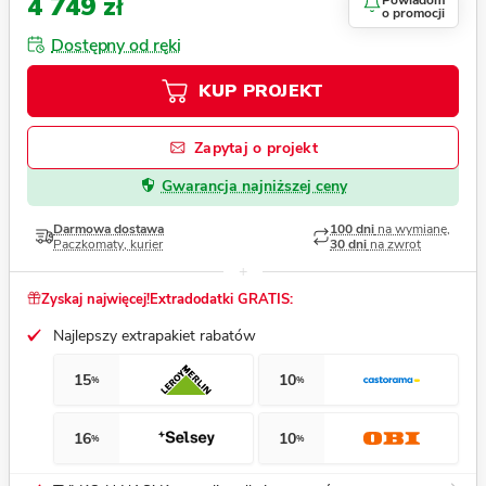
4 749 zł
Powiadom
o promocji
Dostępny od ręki
KUP PROJEKT
Zapytaj o projekt
Gwarancja najniższej ceny
Darmowa dostawa
100 dni
na wymianę,
Paczkomaty, kurier
30 dni
na zwrot
Zyskaj najwięcej!
Extradodatki GRATIS:
Najlepszy extrapakiet rabatów
15
10
%
%
16
10
%
%