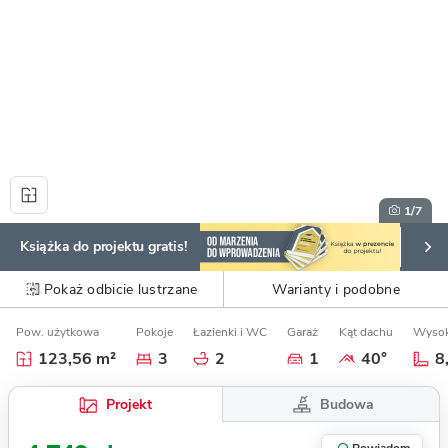
1
/7
Książka do projektu gratis!
Pokaż odbicie lustrzane
Warianty i podobne
Pow. użytkowa
Pokoje
Łazienki i WC
Garaż
Kąt dachu
Wysok
123,56 m²
3
2
1
40°
8
Budowa
Projekt