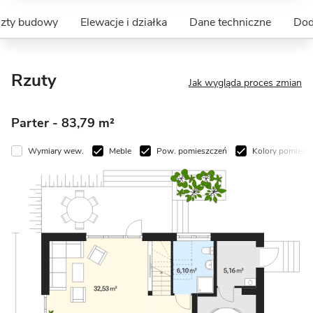
szty budowy
Elewacje i działka
Dane techniczne
Dod
Rzuty
Jak wygląda proces zmian
Parter
- 83,79 m²
Wymiary wew.
Meble
Pow. pomieszczeń
Kolory pomiesz