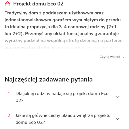
Projekt domu Eco 02
Tradycyjny dom z poddaszem użytkowym oraz
jednostanowiskowym garażem wysuniętym do przodu
to idealna propozycja dla 3-4 osobowej rodziny (2+1
lub 2+2). Przemyślany układ funkcjonalny gwarantuje
wyraźny podział na wspólną strefę dzienną na parterze
oraz prywatną strefę nocną na poddaszu, zapewniając
domownikom codzienny komfort i wygodę.
Czytaj więcej
Co wyróżnia ten dom?
Jasny pokój dzienny z kominkiem:
Przestronna
Najczęściej zadawane pytania
strefa wypoczynkowa z bezpośrednim wyjściem
na taras stanowi serce domu, a kominek buduje
1.
Dla jakiej rodziny nadaje się projekt domu Eco
przytulną atmosferę podczas chłodniejszych
02?
wieczorów.
Otwarta kuchnia ze spiżarnią:
Połączenie kuchni
2.
Jakie są główne cechy układu wnętrza projektu
Projekt domu
Eco 02
jest idealną propozycją dla
z salonem sprzyja integracji domowników,
domu Eco 02?
rodziny
3-4 osobowej
, na przykład 2+1 lub
a bezpośrednio przylegająca spiżarnia znacznie