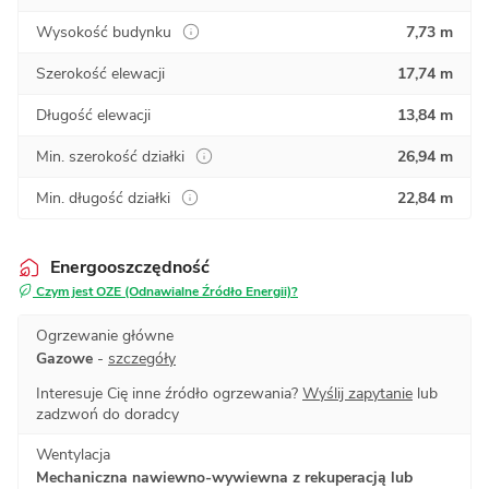
Wysokość budynku
7,73 m
Szerokość elewacji
17,74 m
Długość elewacji
13,84 m
Min. szerokość działki
26,94 m
Min. długość działki
22,84 m
Energooszczędność
Czym jest OZE (Odnawialne Źródło Energii)?
Ogrzewanie główne
Gazowe
-
szczegóły
Interesuje Cię inne źródło ogrzewania?
Wyślij zapytanie
lub
zadzwoń do doradcy
Wentylacja
Mechaniczna nawiewno-wywiewna z rekuperacją lub