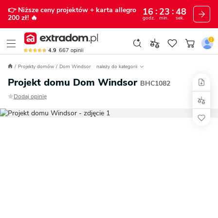
👉 Niższe ceny projektów
+ karta allegro
16
23
47
200 zł!
🔥
godz.
min.
sek.
4.9
667
opinii
Projekty domów
Dom Windsor
należy do kategorii
Projekt domu Dom Windsor
BHC1082
Dodaj opinię