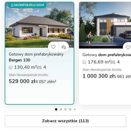
SKONFIGURUJ DOM
Gotowy dom prefabrykowany
Gotowy
dom prefabrykow
Bergen 130
176,69 m²
4
130,40 m²
4
Stan deweloperski brutto
1 000 300 zł
Stan deweloperski brutto
5 661 zł/
529 000 zł
4 057 zł/m²
Zobacz wszystkie (113)