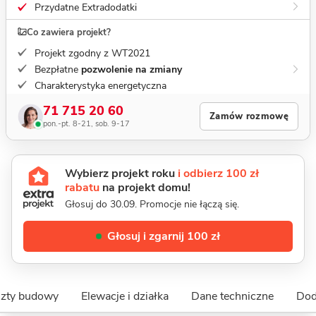
Przydatne Extradodatki
Co zawiera projekt?
Projekt zgodny z WT2021
Bezpłatne
pozwolenie na zmiany
Charakterystyka energetyczna
71 715 20 60
Zamów rozmowę
pon.-pt. 8-21, sob. 9-17
Wybierz projekt roku
i odbierz 100 zł
rabatu
na projekt domu!
Głosuj do 30.09. Promocje nie łączą się.
Głosuj i zgarnij 100 zł
szty budowy
Elewacje i działka
Dane techniczne
Dod