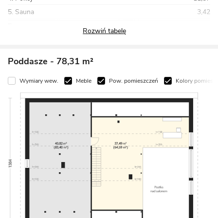
5. Sauna
3,42
Razem
191,43
Poddasze
- 78,31 m²
Wymiary wew.
Meble
Pow. pomieszczeń
Kolory pomiesz