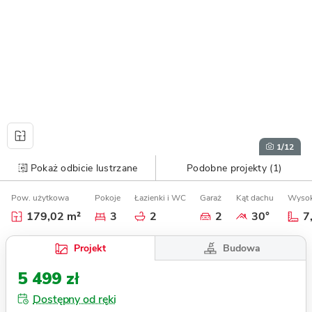
1
/12
Pokaż odbicie lustrzane
Podobne projekty (1)
Pow. użytkowa
Pokoje
Łazienki i WC
Garaż
Kąt dachu
Wysok
179,02 m²
3
2
2
30°
7
Budowa
Projekt
5 499 zł
Dostępny od ręki