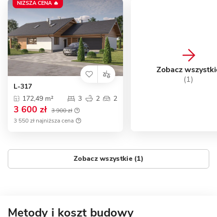
NIŻSZA CENA 🔥
Zobacz wszystki
(1)
L-317
172,49 m²
3
2
2
3 600 zł
3 900 zł
3 550 zł najniższa cena
Zobacz wszystkie (1)
Metody i koszt budowy