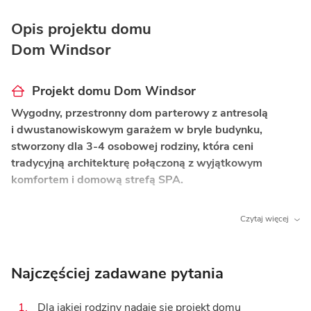
Opis projektu domu
Dom Windsor
Projekt domu Dom Windsor
Wygodny, przestronny dom parterowy z antresolą
i dwustanowiskowym garażem w bryle budynku,
stworzony dla 3-4 osobowej rodziny, która ceni
tradycyjną architekturę połączoną z wyjątkowym
komfortem i domową strefą SPA.
Co wyróżnia ten dom?
Czytaj więcej
Prywatna domowa sauna
– wyjątkowy atut
gwarantujący pełen relaks i regenerację bez
konieczności wychodzenia z domu.
Najczęściej zadawane pytania
Wysoki salon z kominkiem
– przestronna strefa
1.
Dla jakiej rodziny nadaje się projekt domu
dzienna z otwartym stropem, która zyskuje