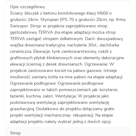
Opis szczegółowy
Ściany: bloczek z betonu komórkowego klasy M600 o
grubości 24cm. Styropian EPS 70 o grubości 20cm, np. firmy
Swisspor. Strop: w projekcie zaprojektowano strop
gęstożebrowy TERIVA (na etapie adaptacji można strop
TERIVA zastąpić stropem żelbetowym. Dach: dwuspadowy,
więźba drewniana tradycyjna, nachylenie 30st., dachówka
ceramiczna. Elewacje: tynk cienkowarstwowy, cokół z
grafitowych płytek klinkierowych oraz elementy dekoracyjne
elewacji ściennej z desek drewnianych. Ogrzewanie: W
projekcie zastosowano kocioł na paliwo gazowe. Istnieje
możliwość zamiany kotła na inne paliwo na etapie adaptacji.
Ogrzewanie podłogowe: Ogrzewanie podłogowe
zaprojektowano w takich pomieszczeniach jak: korytarze,
łazienki, kuchnia, salon. Wentylacja: W projekcie jako
podstawową wentylację zaprojektowano wentylację
grawitacyjną. Dodatkowo do projektu dołączamy gratis
projekt wentylacji mechanicznej- rekuperacji. Na etapie
adaptacji projektu należy wybrać jedną z dwóch opcji.
Strop