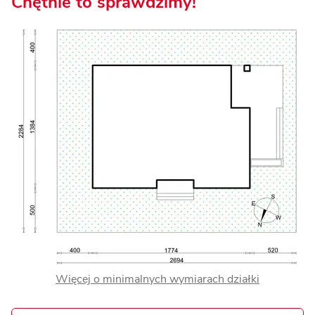
Chętnie to sprawdzimy!
Więcej o minimalnych wymiarach działki