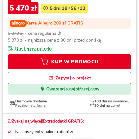
5 470 zł
5
dni
18
56
12
Karta Allegro 200 zł GRATIS
5 870 zł
- cena regularna
5 870 zł
- najniższa cena z 30 dni przed obniżką
Dostępny od ręki
KUP W PROMOCJI
Zapytaj o projekt
Gwarancja najniższej ceny
Darmowa dostawa
100 dni
na wymianę,
Paczkomaty, kurier
30 dni
na zwrot
Zyskaj najwięcej!
Extradodatki GRATIS:
Najlepszy extrapakiet rabatów