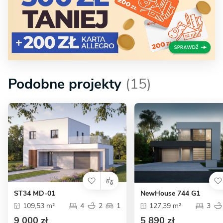
Podobne projekty
(15)
ST34 MD-01
NewHouse 744 G1
109,53 m²
4
2
1
127,39 m²
3
9 000 zł
5 890 zł