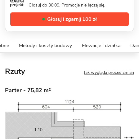
Głosuj do 30.09. Promocje nie łączą się.
Głosuj i zgarnij 100 zł
obne
Metody i koszty budowy
Elewacje i działka
Dan
Rzuty
Jak wygląda proces zmian
Parter
- 75,82 m²