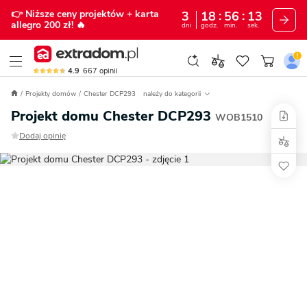
👉 Niższe ceny projektów
+ karta
3
18
56
12
allegro 200 zł!
🔥
dni
godz.
min.
sek.
4.9
667
opinii
Projekty domów
Chester DCP293
należy do kategorii
Projekt domu Chester DCP293
WOB1510
Dodaj opinię