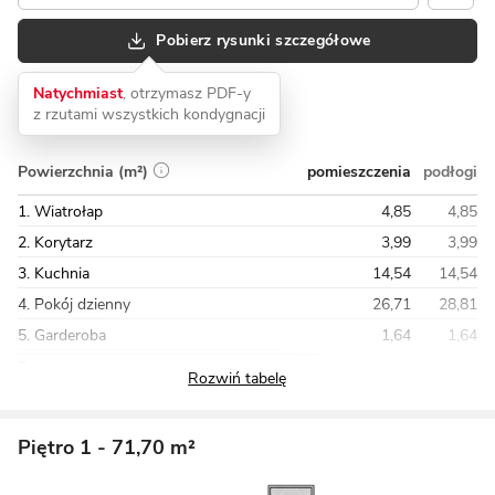
Pobierz rysunki szczegółowe
Natychmiast
, otrzymasz PDF-y
z rzutami wszystkich kondygnacji
pomieszczenia
podłogi
Powierzchnia (m²)
1. Wiatrołap
4,85
4,85
2. Korytarz
3,99
3,99
3. Kuchnia
14,54
14,54
4. Pokój dzienny
26,71
28,81
5. Garderoba
1,64
1,64
Razem
75,82
77,92
Piętro 1
- 71,70 m²