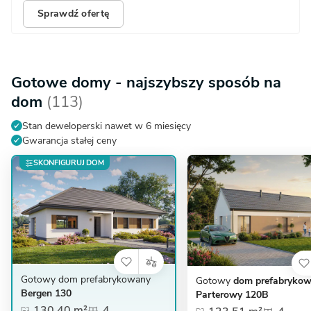
Sprawdź ofertę
Gotowe domy - najszybszy sposób na
dom
(113)
Stan deweloperski nawet w 6 miesięcy
Gwarancja stałej ceny
SKONFIGURUJ DOM
Gotowy dom prefabrykowany
Gotowy
dom prefabryko
Bergen 130
Parterowy 120B
130,40 m²
4