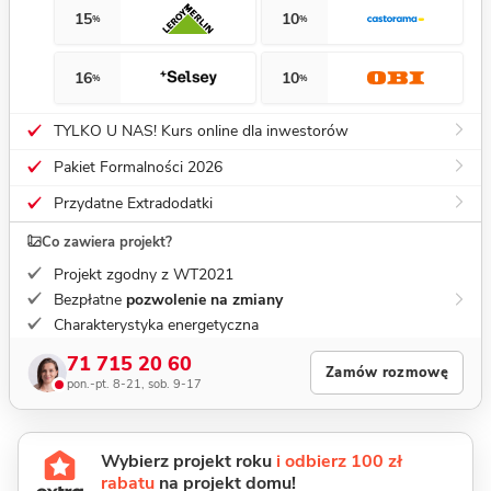
15
10
%
%
16
10
%
%
TYLKO U NAS! Kurs online dla inwestorów
Pakiet Formalności 2026
Przydatne Extradodatki
Co zawiera projekt?
Projekt zgodny z WT2021
Bezpłatne
pozwolenie na zmiany
Charakterystyka energetyczna
71 715 20 60
Zamów rozmowę
pon.-pt. 8-21, sob. 9-17
Wybierz projekt roku
i odbierz 100 zł
rabatu
na projekt domu!