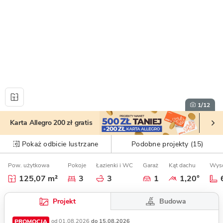
1
/12
Karta Allegro 200 zł gratis
Pokaż odbicie lustrzane
Podobne projekty (15)
Pow. użytkowa
Pokoje
Łazienki i WC
Garaż
Kąt dachu
Wyso
125,07 m²
3
3
1
1,20°
Budowa
Projekt
PROMOCJA
od 01.08.2026
do 15.08.2026