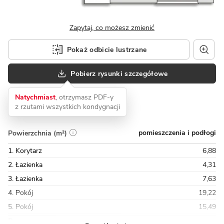
Zapytaj, co możesz zmienić
Pokaż odbicie lustrzane
Pobierz rysunki szczegółowe
Natychmiast
, otrzymasz PDF-y
z rzutami wszystkich kondygnacji
pomieszczenia i podłogi
Powierzchnia (m²)
1. Korytarz
6,88
2. Łazienka
4,31
3. Łazienka
7,63
4. Pokój
19,22
5. Pokój
15,49
Razem
71,70