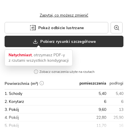
Zapytaj, co możesz zmienić
Pokaż odbicie lustrzane
Pobierz rysunki szczegółowe
Natychmiast
, otrzymasz PDF-y
z rzutami wszystkich kondygnacji
Zobacz oznaczenia użyte na rzutach
pomieszczenia
podłogi
Powierzchnia (m²)
1. Schody
5,40
5,40
2. Korytarz
6
6
3. Pokój
9,60
13
4. Pokój
22,80
25,90
5. Pokój
11,70
16