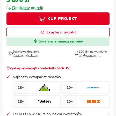
3 870 zł
Dostępny od ręki
KUP PROJEKT
Zapytaj o projekt
Gwarancja najniższej ceny
Darmowa dostawa
100 dni
na wymianę,
Paczkomaty, kurier
30 dni
na zwrot
Zyskaj najwięcej!
Extradodatki GRATIS:
Najlepszy extrapakiet rabatów
15
10
%
%
16
10
%
%
TYLKO U NAS! Kurs online dla inwestorów