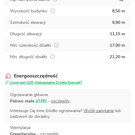
Wysokość budynku
8,50 m
Szerokość elewacji
9,90 m
Długość elewacji
11,15 m
Min. szerokość działki
17,90 m
Min. długość działki
21,20 m
Energooszczędność
Czym jest OZE (Odnawialne Źródło Energii)?
Ogrzewanie główne
Paliwo stałe
(OZE)
-
szczegóły
Interesuje Cię inne źródło ogrzewania?
Wyślij zapytanie
lub
zadzwoń do doradcy
Wentylacja
Grawitacyjna
-
szczegóły