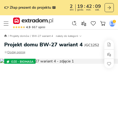
2
19
42
07
👉 Złap prezent do projektu 📖
dni
godz.
min.
sek.
4.9
667
opinii
Projekty domów
BW-27 wariant 4
należy do kategorii
Projekt domu BW-27 wariant 4
JGC1252
Dodaj opinię
OZE - BIOMASA