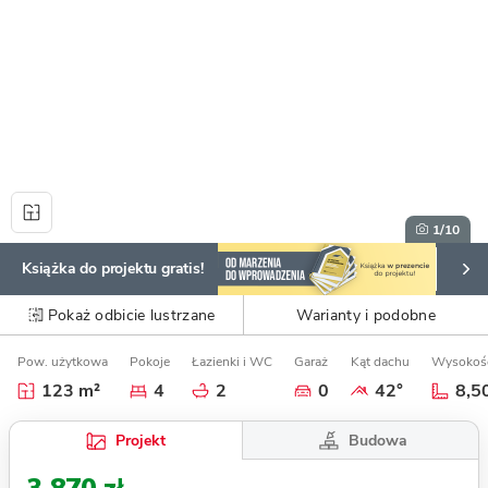
1
/10
Książka do projektu gratis!
Pokaż odbicie lustrzane
Warianty i podobne
Pow. użytkowa
Pokoje
Łazienki i WC
Garaż
Kąt dachu
Wysokoś
123 m²
4
2
0
42°
8,5
Budowa
Projekt