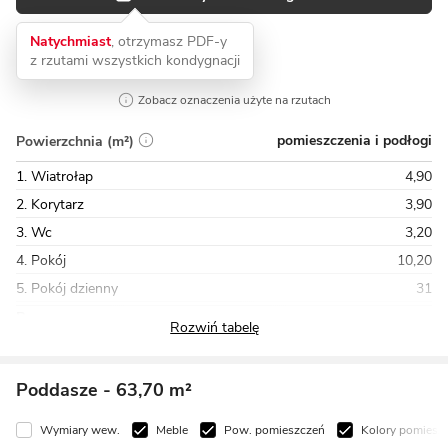
Natychmiast
, otrzymasz PDF-y
z rzutami wszystkich kondygnacji
Zobacz oznaczenia użyte na rzutach
pomieszczenia i podłogi
Powierzchnia (m²)
1. Wiatrołap
4,90
2. Korytarz
3,90
3. Wc
3,20
4. Pokój
10,20
5. Pokój dzienny
31
Razem
71,60
Poddasze
- 63,70 m²
Wymiary wew.
Meble
Pow. pomieszczeń
Kolory pomiesz