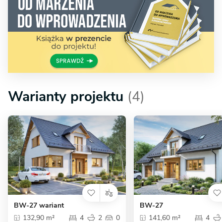
Warianty projektu
(4)
BW-27 wariant
BW-27
132,90 m²
4
2
0
141,60 m²
4