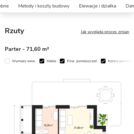
obne
Metody i koszty budowy
Elewacje i działka
Dan
Rzuty
Jak wygląda proces zmian
Parter
- 71,60 m²
Wymiary wew.
Meble
Pow. pomieszczeń
Kolory pomiesz