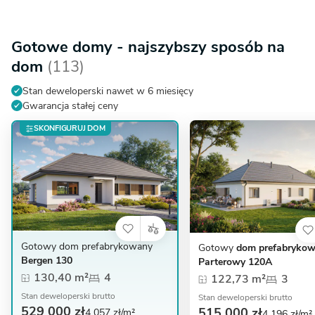
Gotowe domy - najszybszy sposób na
dom
(113)
Stan deweloperski nawet w 6 miesięcy
Gwarancja stałej ceny
SKONFIGURUJ DOM
Gotowy dom prefabrykowany
Gotowy
dom prefabryko
Bergen 130
Parterowy 120A
130,40 m²
4
122,73 m²
3
Stan deweloperski brutto
Stan deweloperski brutto
529 000 zł
515 000 zł
4 057 zł/m²
4 196 zł/m²