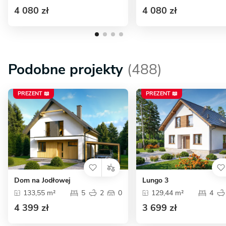
4 080 zł
4 080 zł
Podobne projekty
(488)
PREZENT 📖
PREZENT 📖
Dom na Jodłowej
Lungo 3
133,55 m²
5
2
0
129,44 m²
4
4 399 zł
3 699 zł