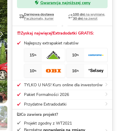
Gwarancja najniższej ceny
Dom pasywny
- co to znaczy
Darmowa dostawa
100 dni
na wymianę,
Paczkomaty, kurier
30 dni
na zwrot
Zyskaj najwięcej!
Extradodatki GRATIS:
Najlepszy extrapakiet rabatów
15
10
%
%
10
16
%
%
TYLKO U NAS! Kurs online dla inwestorów
Pakiet Formalności 2026
Przydatne Extradodatki
Co zawiera projekt?
Projekt zgodny z WT2021
Bezpłatne
pozwolenie na zmiany