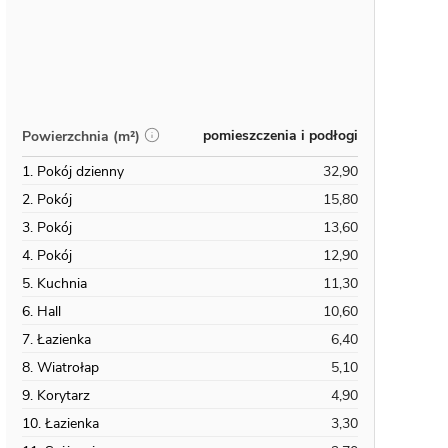
pomieszczenia i podłogi
Powierzchnia (m²)
1. Pokój dzienny
32,90
2. Pokój
15,80
3. Pokój
13,60
4. Pokój
12,90
5. Kuchnia
11,30
6. Hall
10,60
7. Łazienka
6,40
8. Wiatrołap
5,10
9. Korytarz
4,90
10. Łazienka
3,30