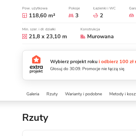
Pow. użytkowa
Pokoje
Łazienki i WC
Gar
118,60 m²
3
2
Min. szer. i dł. działki
Konstrukcja
21,8 x 23,10 m
Murowana
Wybierz projekt roku
i odbierz 100 zł
Głosuj do 30.09. Promocje nie łączą się.
Galeria
Rzuty
Warianty i podobne
Metody i kos
Rzuty