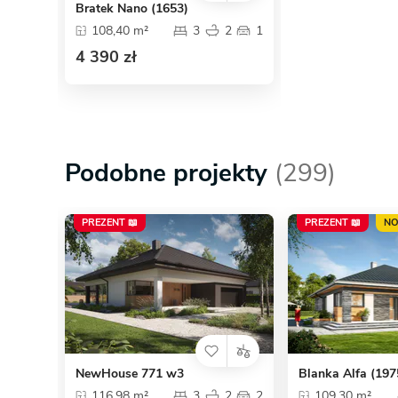
Bratek Nano (1653)
108,40 m²
3
2
1
4 390 zł
Podobne projekty
(299)
PREZENT 📖
PREZENT 📖
N
NewHouse 771 w3
Blanka Alfa (197
116,98 m²
3
2
2
109,30 m²