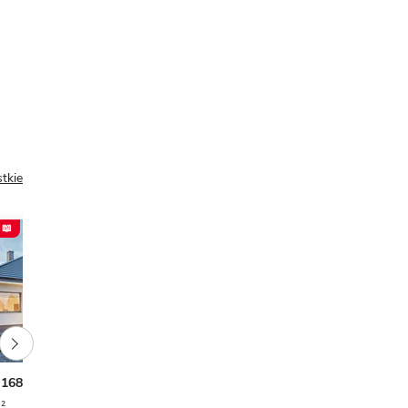
tkie
 📖
PREZENT 📖
168 A
Sej-pro 054 energo
²
3
2
1
118,10 m²
3
2
1