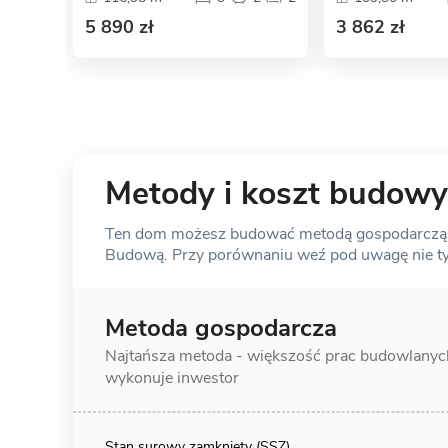
5 890 zł
3 862 zł
Metody i koszt budowy
Ten dom możesz budować metodą gospodarczą, s
Budową. Przy porównaniu weź pod uwagę nie tylk
Metoda gospodarcza
Najtańsza metoda - większość prac
budowlanyc
wykonuje inwestor
Stan surowy zamknięty (SSZ)