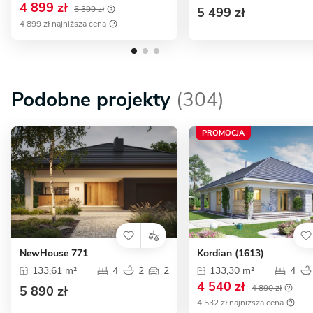
4 899 zł
5 399 zł
5 499 zł
4 899 zł najniższa cena
Podobne projekty
(304)
PROMOCJA
NewHouse 771
Kordian (1613)
133,61 m²
4
2
2
133,30 m²
4
4 540 zł
4 890 zł
5 890 zł
4 532 zł najniższa cena