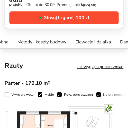
Głosuj do 30.09. Promocje nie łączą się.
Głosuj i zgarnij 100 zł
obne
Metody i koszty budowy
Elewacje i działka
Dan
Rzuty
Jak wygląda proces zmian
Parter
- 179,10 m²
Wymiary wew.
Meble
Pow. pomieszczeń
Kolory pomiesz