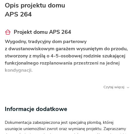
Opis projektu domu
APS 264
Projekt domu APS 264
Wygodny, tradycyjny dom parterowy
z dwustanowiskowym garażem wysuniętym do przodu,
stworzony z myślą o 4-5-osobowej rodzinie szukającej
funkcjonalnego rozplanowania przestrzeni na jednej
kondygnacji.
Co wyróżnia ten dom?
Czytaj więcej
Przestronny pokój dzienny z kominkiem
– strefa
wypoczynkowa z wyjściem na taras i kominkiem,
Informacje dodatkowe
który tworzy przytulną atmosferę w chłodniejsze
dni.
Dokumentacja zabezpieczona jest specjalną plombą, której
Otwarta kuchnia z przyległą spiżarnią
–
usunięcie uniemożliwi zwrot oraz wymianę projektu. Zapraszamy
praktyczne rozwiązanie ułatwiające codzienne