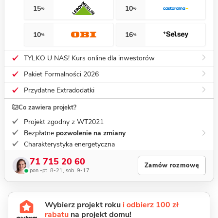
15
10
%
%
10
16
%
%
TYLKO U NAS! Kurs online dla inwestorów
Pakiet Formalności 2026
Przydatne Extradodatki
Co zawiera projekt?
Projekt zgodny z WT2021
Bezpłatne
pozwolenie na zmiany
Charakterystyka energetyczna
71 715 20 60
Zamów rozmowę
pon.-pt. 8-21, sob. 9-17
Wybierz projekt roku
i odbierz 100 zł
rabatu
na projekt domu!