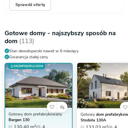
Sprawdź ofertę
Gotowe domy - najszybszy sposób na
dom
(113)
Stan deweloperski nawet w 6 miesięcy
Gwarancja stałej ceny
SKONFIGURUJ DOM
Gotowy dom prefabrykowany
Gotowy
dom prefabryko
Bergen 130
Stodoła 130A
130,40 m²
4
133,03 m²
4