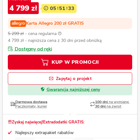
4 799 zł
05
51
32
Karta Allegro 200 zł GRATIS
5 299 zł
- cena regularna
4 799 zł
- najniższa cena z 30 dni przed obniżką
Dostępny od ręki
KUP W PROMOCJI
Zapytaj o projekt
Gwarancja najniższej ceny
Darmowa dostawa
100 dni
na wymianę,
Paczkomaty, kurier
30 dni
na zwrot
Zyskaj najwięcej!
Extradodatki GRATIS:
Najlepszy extrapakiet rabatów