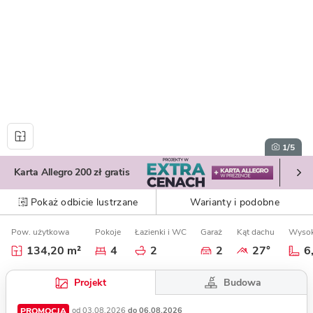
1
/5
Karta Allegro 200 zł gratis
Pokaż odbicie lustrzane
Warianty i podobne
Pow. użytkowa
Pokoje
Łazienki i WC
Garaż
Kąt dachu
Wysok
134,20 m²
4
2
2
27°
6
Budowa
Projekt
PROMOCJA
od 03.08.2026
do 06.08.2026