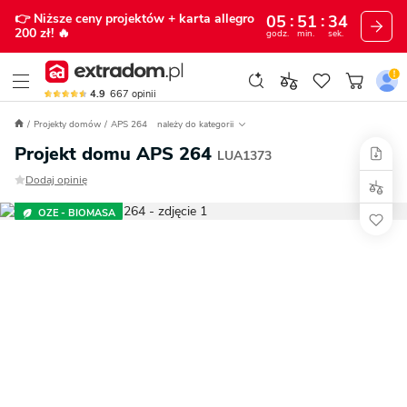
👉 Niższe ceny projektów
+ karta allegro
05
51
33
200 zł!
🔥
godz.
min.
sek.
4.9
667
opinii
Projekty domów
APS 264
należy do kategorii
Projekt domu APS 264
LUA1373
Dodaj opinię
OZE - BIOMASA