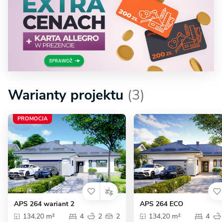
Warianty projektu
(3)
PROMOCJA
APS 264 wariant 2
APS 264 ECO
134,20 m²
4
2
2
134,20 m²
4