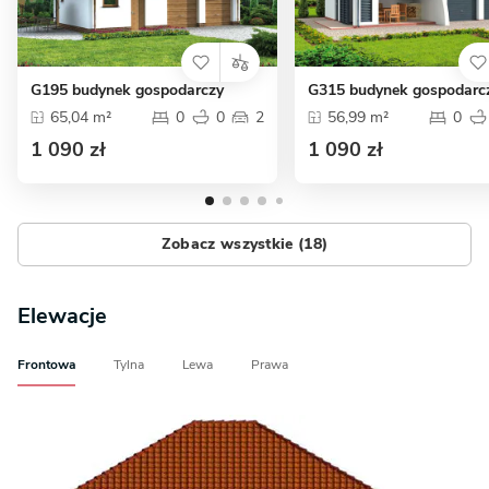
G195 budynek gospodarczy
G315 budynek gospodarc
65,04 m²
0
0
2
56,99 m²
0
1 090 zł
1 090 zł
Zobacz wszystkie (18)
Elewacje
Frontowa
Tylna
Lewa
Prawa