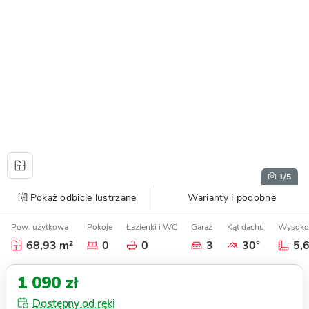
1
/5
Pokaż odbicie lustrzane
Warianty i podobne
Pow. użytkowa
Pokoje
Łazienki i WC
Garaż
Kąt dachu
Wysoko
68,93 m²
0
0
3
30°
5,
1 090 zł
Dostępny od ręki