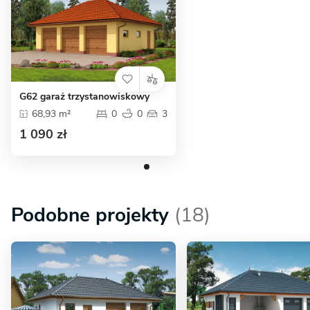
G62 garaż trzystanowiskowy
68,93 m²
0
0
3
1 090 zł
Podobne projekty
(18)