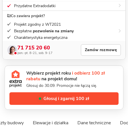
Przydatne Extradodatki
Co zawiera projekt?
Projekt zgodny z WT2021
Bezpłatne
pozwolenie na zmiany
Charakterystyka energetyczna
71 715 20 60
Zamów rozmowę
pon.-pt. 8-21, sob. 9-17
Wybierz projekt roku
i odbierz 100 zł
rabatu
na projekt domu!
Głosuj do 30.09. Promocje nie łączą się.
Głosuj i zgarnij 100 zł
zty budowy
Elewacje i działka
Dane techniczne
Dod