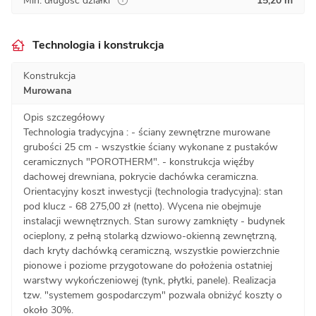
Min. długość działki
15,20 m
Technologia i konstrukcja
Konstrukcja
Murowana
Opis szczegółowy
Technologia tradycyjna : - ściany zewnętrzne murowane
grubości 25 cm - wszystkie ściany wykonane z pustaków
ceramicznych "POROTHERM". - konstrukcja więźby
dachowej drewniana, pokrycie dachówka ceramiczna.
Orientacyjny koszt inwestycji (technologia tradycyjna): stan
pod klucz - 68 275,00 zł (netto). Wycena nie obejmuje
instalacji wewnętrznych. Stan surowy zamknięty - budynek
ocieplony, z pełną stolarką dzwiowo-okienną zewnętrzną,
dach kryty dachówką ceramiczną, wszystkie powierzchnie
pionowe i poziome przygotowane do położenia ostatniej
warstwy wykończeniowej (tynk, płytki, panele). Realizacja
tzw. "systemem gospodarczym" pozwala obniżyć koszty o
około 30%.