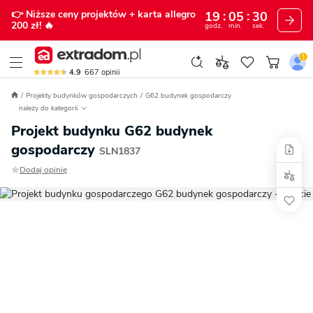
👉 Niższe ceny projektów
+ karta allegro
19
05
28
200 zł!
🔥
godz.
min.
sek.
4.9
667
opinii
Projekty budynków gospodarczych
G62 budynek gospodarczy
należy do kategorii
Projekt budynku G62 budynek
gospodarczy
SLN1837
Dodaj opinię