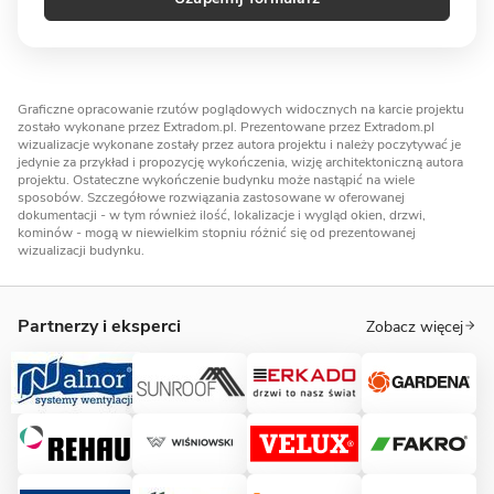
Graficzne opracowanie rzutów poglądowych widocznych na karcie projektu
zostało wykonane przez Extradom.pl. Prezentowane przez Extradom.pl
wizualizacje wykonane zostały przez autora projektu i należy poczytywać je
jedynie za przykład i propozycję wykończenia, wizję architektoniczną autora
projektu. Ostateczne wykończenie budynku może nastąpić na wiele
sposobów. Szczegółowe rozwiązania zastosowane w oferowanej
dokumentacji - w tym również ilość, lokalizacje i wygląd okien, drzwi,
kominów - mogą w niewielkim stopniu różnić się od prezentowanej
wizualizacji budynku.
Partnerzy i eksperci
Zobacz więcej