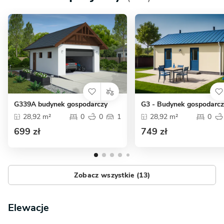
G339A budynek gospodarczy
G3 - Budynek gospodarcz
28,92 m²
0
0
1
28,92 m²
0
699 zł
749 zł
Zobacz wszystkie (13)
Elewacje