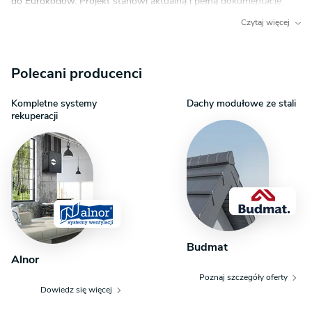
do Eurokodów. Projekt stanowi aktualną i pełną dokumentację
zawierającą część architektoniczno - budowlaną, konstrukcyjną
Czytaj więcej
wykonawczą, instalacji wewnętrznych, elektrycznych
i teletechnicznych, charakterystykę energetyczną oraz uprawnienia
projektantów. Dokumentacja zabezpieczona jest specjalną plombą,
Polecani producenci
której usunięcie uniemożliwi jej zwrot. Zapraszamy do zamówienia
przed zakupem rysunków szczegółowych projektu oraz analizy
posiadanej działki w celu upewnienia się, że wybrany projekt domu
Kompletne systemy
Dachy modułowe ze stali
rekuperacji
idealnie na nią pasuje. Wymiana rozplombowanego projektu
podlega opłacie manipulacyjnej w wysokości 100 zł. O szczegóły
dopytaj w Centrum Obsługi Klienta.
Budmat
Alnor
Poznaj szczegóły oferty
Dowiedz się więcej