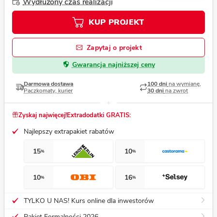
Wydłużony czas realizacji
KUP PROJEKT
Zapytaj o projekt
Gwarancja najniższej ceny
Darmowa dostawa
100 dni
na wymianę,
Paczkomaty, kurier
30 dni
na zwrot
Zyskaj najwięcej!
Extradodatki GRATIS:
Najlepszy extrapakiet rabatów
15
10
%
%
10
16
%
%
TYLKO U NAS! Kurs online dla inwestorów
Pakiet Formalności 2026