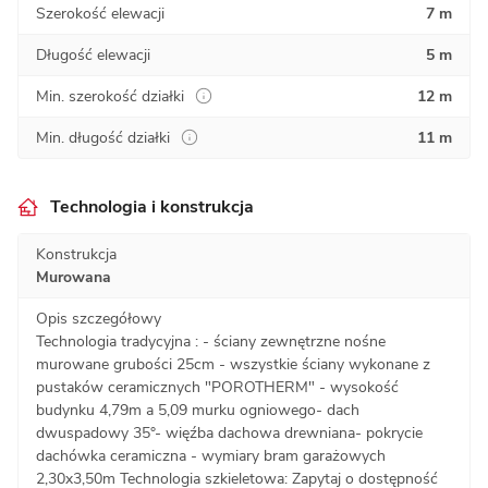
Szerokość elewacji
7 m
Długość elewacji
5 m
Min. szerokość działki
12 m
Min. długość działki
11 m
Technologia i konstrukcja
Konstrukcja
Murowana
Opis szczegółowy
Technologia tradycyjna : - ściany zewnętrzne nośne
murowane grubości 25cm - wszystkie ściany wykonane z
pustaków ceramicznych "POROTHERM" - wysokość
budynku 4,79m a 5,09 murku ogniowego- dach
dwuspadowy 35°- więźba dachowa drewniana- pokrycie
dachówka ceramiczna - wymiary bram garażowych
2,30x3,50m Technologia szkieletowa: Zapytaj o dostępność