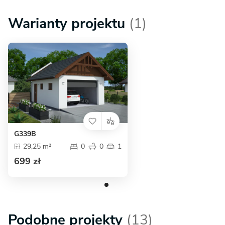
Warianty projektu
(1)
G339B
29,25 m²
0
0
1
699 zł
Podobne projekty
(13)