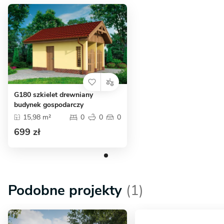
G180 szkielet drewniany
budynek gospodarczy
15,98 m²
0
0
0
699 zł
Podobne projekty
(1)