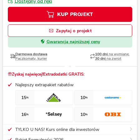
Dostępny od ręki
KUP PROJEKT
Zapytaj o projekt
Gwarancja najniższej ceny
Darmowa dostawa
100 dni
na wymianę,
Paczkomaty, kurier
30 dni
na zwrot
Zyskaj najwięcej!
Extradodatki GRATIS:
Najlepszy extrapakiet rabatów
15
10
%
%
16
10
%
%
TYLKO U NAS! Kurs online dla inwestorów
Pakiet Formalności 2026