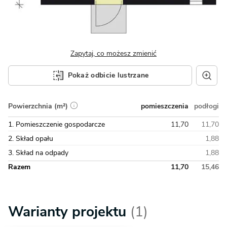
Zapytaj, co możesz zmienić
Pokaż odbicie lustrzane
pomieszczenia
podłogi
Powierzchnia (m²)
1. Pomieszczenie gospodarcze
11,70
11,70
2. Skład opału
1,88
3. Skład na odpady
1,88
Razem
11,70
15,46
Warianty projektu
(1)