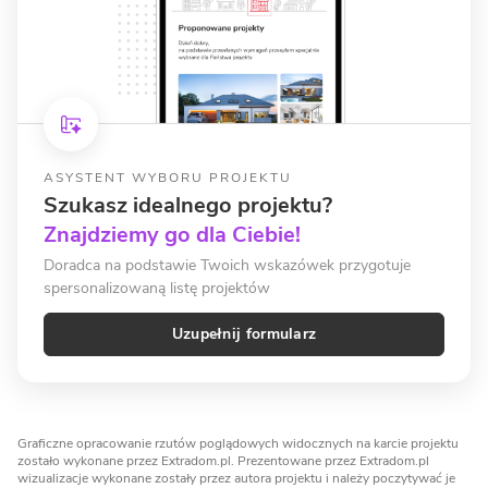
ASYSTENT WYBORU PROJEKTU
Szukasz idealnego projektu?
Znajdziemy go dla Ciebie!
Doradca na podstawie Twoich wskazówek przygotuje
spersonalizowaną listę projektów
Uzupełnij formularz
Graficzne opracowanie rzutów poglądowych widocznych na karcie projektu
zostało wykonane przez Extradom.pl. Prezentowane przez Extradom.pl
wizualizacje wykonane zostały przez autora projektu i należy poczytywać je