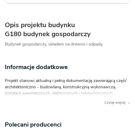
Opis projektu budynku
G180 budynek gospodarczy
Budynek gospodarczy, składem na drewno i odpady.
Informacje dodatkowe
Projekt stanowi aktualną i pełną dokumentację zawierającą część
architektoniczno - budowlaną, konstrukcyjną wykonawczą,
instalacji wewnętrznych, elektrycznych i teletechnicznych,
charakterystykę energetyczną oraz uprawnienia projektantów.
Czytaj więcej
Dokumentacja zabezpieczona jest specjalną plombą, której
usunięcie uniemożliwi jej zwrot. Zapraszamy do zamówienia przed
zakupem rysunków szczegółowych projektu oraz analizy
Polecani producenci
posiadanej działki w celu upewnienia się, że wybrany projekt domu
idealnie na nią pasuje. Wymiana rozplombowanego projektu