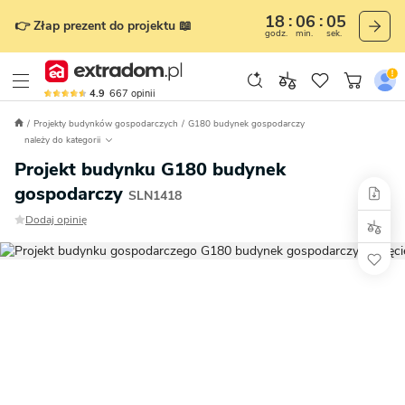
18
06
04
👉 Złap prezent do projektu 📖
godz.
min.
sek.
4.9
667
opinii
Projekty budynków gospodarczych
G180 budynek gospodarczy
należy do kategorii
Projekt budynku G180 budynek
gospodarczy
SLN1418
Dodaj opinię