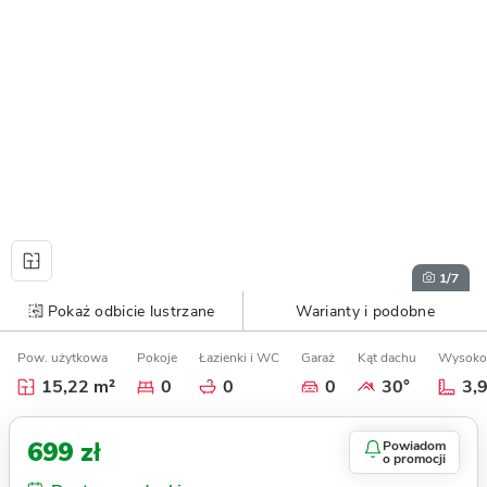
1
/7
Pokaż odbicie lustrzane
Warianty i podobne
Pow. użytkowa
Pokoje
Łazienki i WC
Garaż
Kąt dachu
Wysoko
15,22 m²
0
0
0
30°
3,
699 zł
Powiadom
o promocji