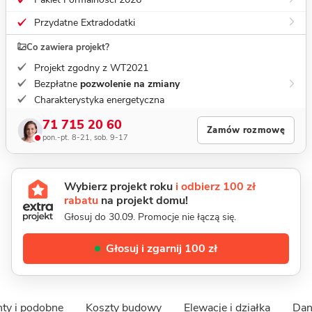
Przydatne Extradodatki
Co zawiera projekt?
Projekt zgodny z WT2021
Bezpłatne
pozwolenie na zmiany
Charakterystyka energetyczna
71 715 20 60
Zamów rozmowę
pon.-pt. 8-21, sob. 9-17
Wybierz projekt roku
i odbierz 100 zł
rabatu
na projekt domu!
Głosuj do 30.09. Promocje nie łączą się.
Głosuj i zgarnij 100 zł
ty i podobne
Koszty budowy
Elewacje i działka
Dan