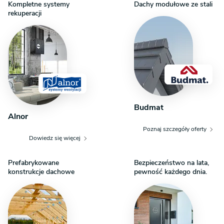
podlega opłacie manipulacyjnej w wysokości 100 zł. O szczegóły
Kompletne systemy
Dachy modułowe ze stali
rekuperacji
dopytaj w Centrum Obsługi Klienta.
Budmat
Alnor
Poznaj szczegóły oferty
Dowiedz się więcej
Prefabrykowane
Bezpieczeństwo na lata,
konstrukcje dachowe
pewność każdego dnia.