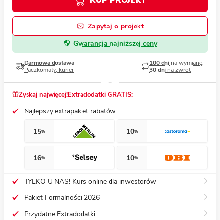
KUP PROJEKT
Zapytaj o projekt
Gwarancja najniższej ceny
Darmowa dostawa
100 dni
na wymianę,
Paczkomaty, kurier
30 dni
na zwrot
Zyskaj najwięcej!
Extradodatki GRATIS:
Najlepszy extrapakiet rabatów
15
10
%
%
16
10
%
%
TYLKO U NAS! Kurs online dla inwestorów
Pakiet Formalności 2026
Przydatne Extradodatki