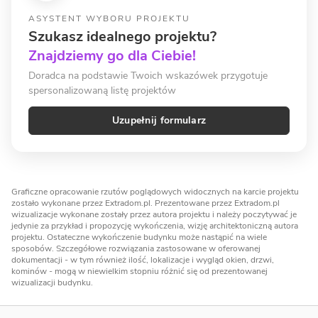
ASYSTENT WYBORU PROJEKTU
Szukasz idealnego projektu?
Znajdziemy go dla Ciebie!
Doradca na podstawie Twoich wskazówek przygotuje
spersonalizowaną listę projektów
Uzupełnij formularz
Graficzne opracowanie rzutów poglądowych widocznych na karcie projektu
zostało wykonane przez Extradom.pl. Prezentowane przez Extradom.pl
wizualizacje wykonane zostały przez autora projektu i należy poczytywać je
jedynie za przykład i propozycję wykończenia, wizję architektoniczną autora
projektu. Ostateczne wykończenie budynku może nastąpić na wiele
sposobów. Szczegółowe rozwiązania zastosowane w oferowanej
dokumentacji - w tym również ilość, lokalizacje i wygląd okien, drzwi,
kominów - mogą w niewielkim stopniu różnić się od prezentowanej
wizualizacji budynku.