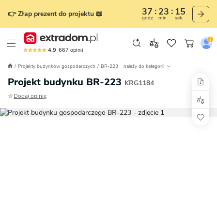
37
23
15
👉 Złap prezent do projektu 📖
godz.
min.
sek.
4.9
667
opinii
Projekty budynków gospodarczych
BR-223
należy do kategorii
Projekt budynku BR-223
KRG1184
Dodaj opinię