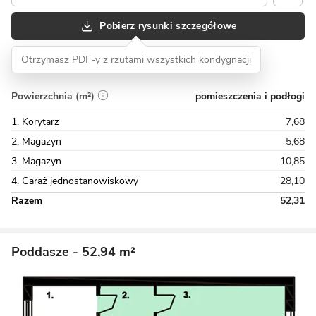
Pobierz rysunki szczegółowe
Otrzymasz PDF-y z rzutami wszystkich kondygnacji
pomieszczenia i podłogi
Powierzchnia (m²)
1. Korytarz
7,68
2. Magazyn
5,68
3. Magazyn
10,85
4. Garaż jednostanowiskowy
28,10
Razem
52,31
Poddasze
- 52,94 m²