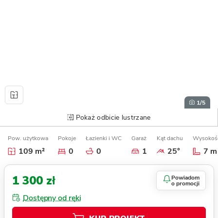
1
/5
Pokaż odbicie lustrzane
Pow. użytkowa
Pokoje
Łazienki i WC
Garaż
Kąt dachu
Wysokoś
109 m²
0
0
1
25°
7 m
1 300 zł
Powiadom
o promocji
Dostępny od ręki