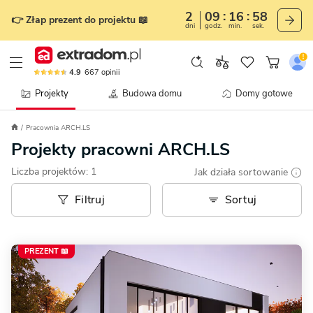
2
09
16
58
👉 Złap prezent do projektu 📖
dni
godz.
min.
sek.
4.9
667
opinii
Projekty
Budowa domu
Domy gotowe
Pracownia ARCH.LS
Projekty pracowni ARCH.LS
Liczba projektów:
1
Jak działa sortowanie
Filtruj
Sortuj
PREZENT 📖