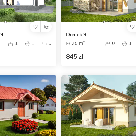
19
Domek 9
1
1
0
25 m²
0
1
845 zł