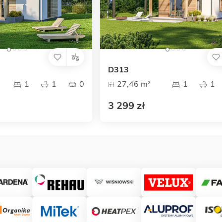
D313
1
1
0
27,46 m²
1
1
3 299 zł