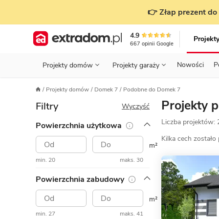
👉 Złap prezent do 
4.9
Projekt
667
opinii
Google
Nowości
P
Projekty domów
Projekty garaży
KONDYGNACJE
PRZED BUDOWĄ - ETAP 1
STANOWISKA
Projekty domów
Domek 7
Podobne do Domek 7
Projekty domów
Parterowe
Piętrowe
Projekty garaży
do 70 m²
Projekty 
Filtry
POWIERZCHNIA
WYBIERAM PROJEKT - ETAP 2
TYP
Wyczyść
Działka
Liczba projektów:
Powierzchnia użytkowa
GARAŻ
BUDUJĘ DOM - ETAP 3
DACH
Technol
Kilka cech zostało
DACH
URZĄDZAM DOM - ETAP 4
m²
Zobacz wszystkie kategorie
min. 20
maks. 30
KONSTRUKCJA
PRZEPISY I FORMALNOŚCI
Powierzchnia zabudowy
STYL
FINANSE I KOSZTY
m²
ZABUDOWA
OZE
min. 27
maks. 41