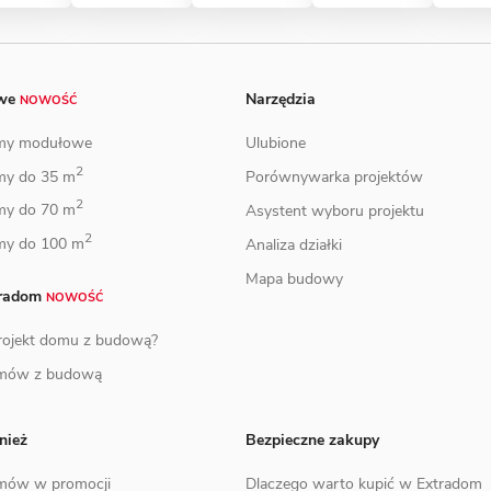
owe
Narzędzia
NOWOŚĆ
my modułowe
Ulubione
2
my do 35 m
Porównywarka projektów
2
my do 70 m
Asystent wyboru projektu
2
my do 100 m
Analiza działki
Mapa budowy
tradom
NOWOŚĆ
projekt domu z budową?
omów z budową
nież
Bezpieczne zakupy
omów w promocji
Dlaczego warto kupić w Extradom