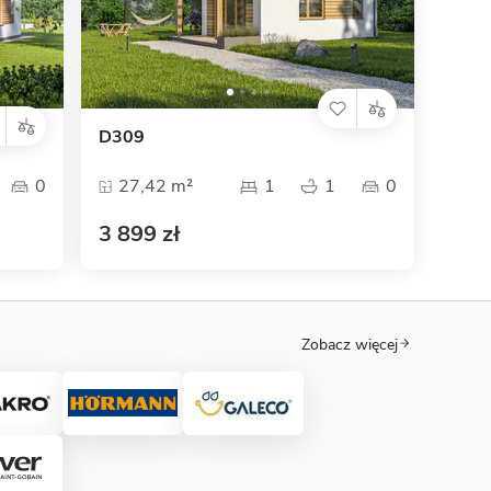
D309
0
27,42 m²
1
1
0
3 899 zł
Zobacz więcej