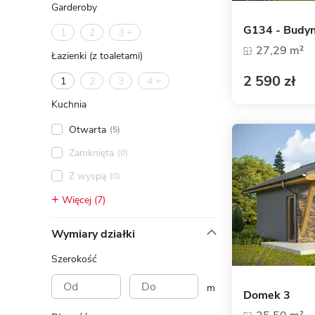
Garderoby
G134 - Budyn
1
2
3 +
27,29 m²
Łazienki (z toaletami)
2 590 zł
1
2
3
4 +
Kuchnia
Otwarta
(5)
Zamknięta
(0)
Z wyspą
(0)
Więcej (7)
Wymiary działki
Szerokość
m
Domek 3