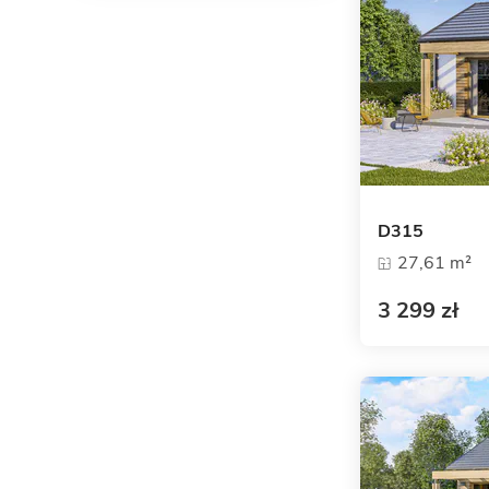
D315
27,61 m²
3 299 zł