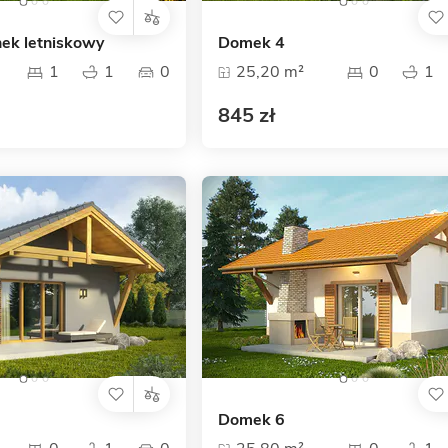
ek letniskowy
Domek 4
1
1
0
25,20 m²
0
1
845 zł
Domek 6