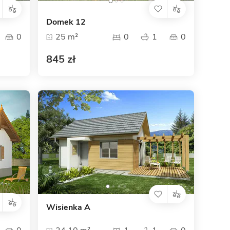
Domek 12
0
25 m²
0
1
0
845 zł
Wisienka A