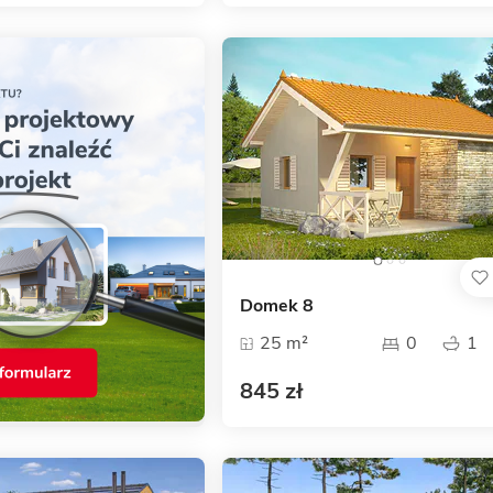
Domek 8
25 m²
0
1
845 zł