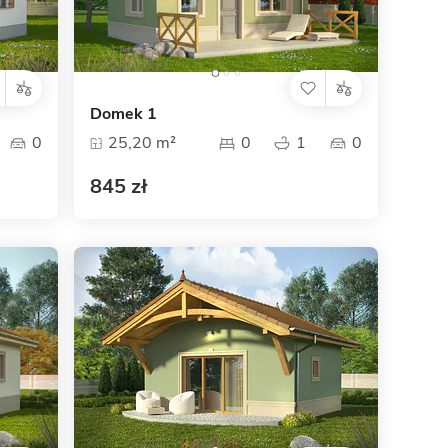
Dom pasywny
- co to znaczy
Domek 1
0
25,20 m²
0
1
0
845 zł