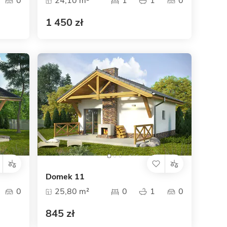
0
24,10 m²
1
1
0
1 450 zł
Domek 11
0
25,80 m²
0
1
0
845 zł