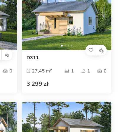
D311
0
27,45 m²
1
1
0
3 299 zł