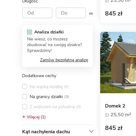
25,50 m²
Długość
845 zł
m
Analiza działki
Nie wiesz, co możesz
zbudować na swojej działce?
Sprawdzimy!
Zamów bezpłatną analizę
Dodatkowe cechy
Na wąską działkę
(0)
Na granicy działki
(3)
Domek 2
Z wejściem od południa
(0)
25,50 m²
Więcej (1)
845 zł
Kąt nachylenia dachu