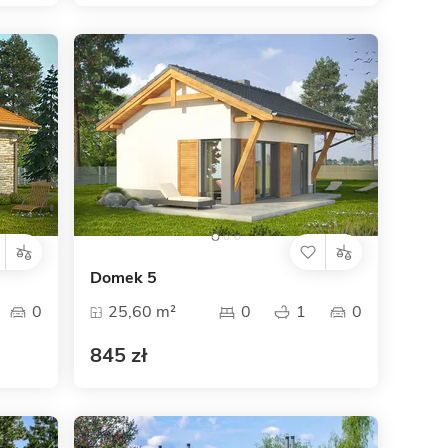
Domek 5
0
25,60 m²
0
1
0
845 zł