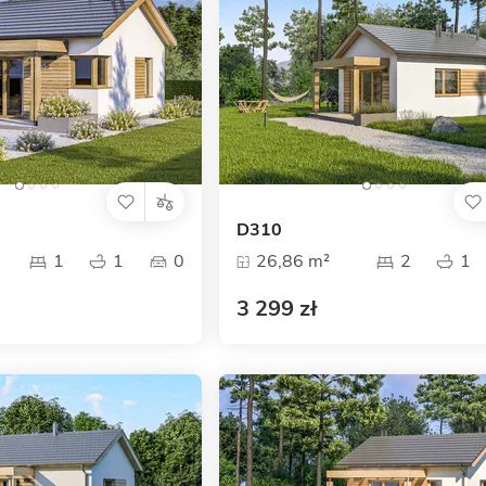
D310
1
1
0
26,86 m²
2
1
3 299 zł