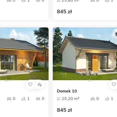
0
1
0
25,80 m²
0
1
845 zł
Domek 10
0
1
0
25,20 m²
0
1
845 zł