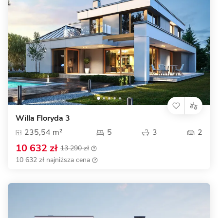
Willa Floryda 3
235,54 m²
5
3
2
10 632 zł
13 290 zł
10 632 zł najniższa cena