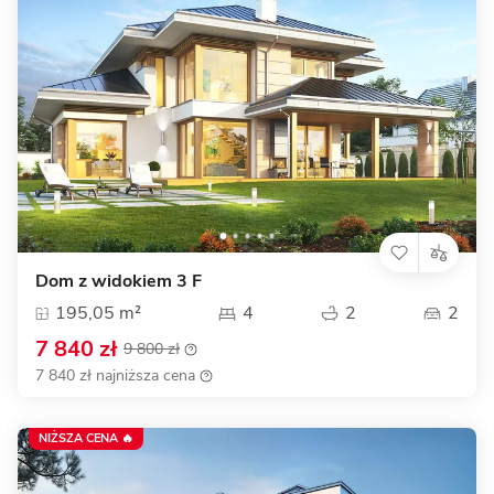
Dom z widokiem 3 F
195,05 m²
4
2
2
7 840 zł
9 800 zł
7 840 zł najniższa cena
NIŻSZA CENA 🔥