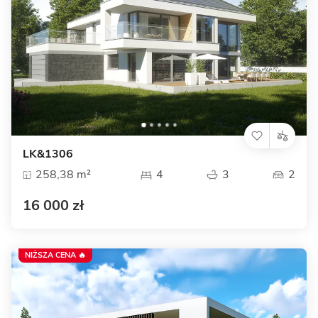
LK&1306
258,38 m²
4
3
2
16 000 zł
NIŻSZA CENA 🔥