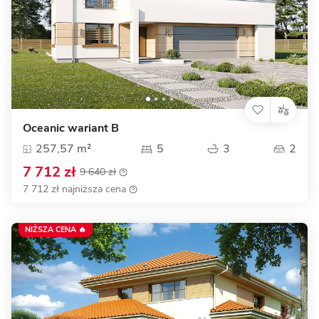
Oceanic wariant B
257,57 m²
5
3
2
7 712 zł
9 640 zł
7 712 zł najniższa cena
NIŻSZA CENA 🔥