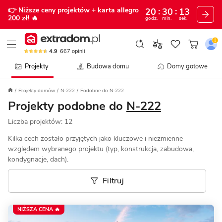
👉 Niższe ceny projektów
+ karta allegro
20
30
11
200 zł!
🔥
godz.
min.
sek.
4.9
667
opinii
Projekty
Budowa domu
Domy gotowe
Projekty domów
N-222
Podobne do N-222
Projekty podobne do
N-222
Liczba projektów:
12
Kilka cech zostało przyjętych jako kluczowe i niezmienne
względem wybranego projektu (typ, konstrukcja, zabudowa,
kondygnacje, dach).
Filtruj
NIŻSZA CENA 🔥