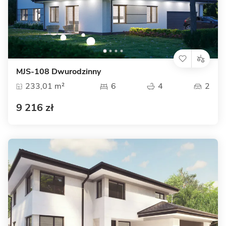
MJS-108 Dwurodzinny
233,01 m²
6
4
2
9 216 zł