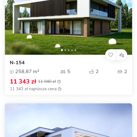
N-154
258,87 m²
5
2
2
11 343 zł
11 940 zł
11 343 zł najniższa cena