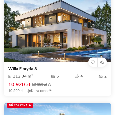
Willa Floryda 8
212,34 m²
5
4
2
10 920 zł
13 650 zł
10 920 zł najniższa cena
NIŻSZA CENA 🔥