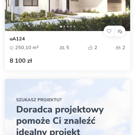
uA124
250,10 m²
5
2
2
8 100 zł