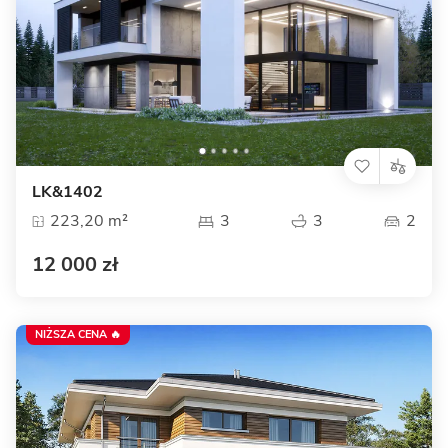
LK&1402
223,20 m²
3
3
2
12 000 zł
NIŻSZA CENA 🔥