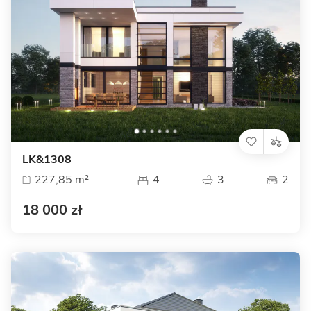
LK&1308
227,85 m²
4
3
2
18 000 zł