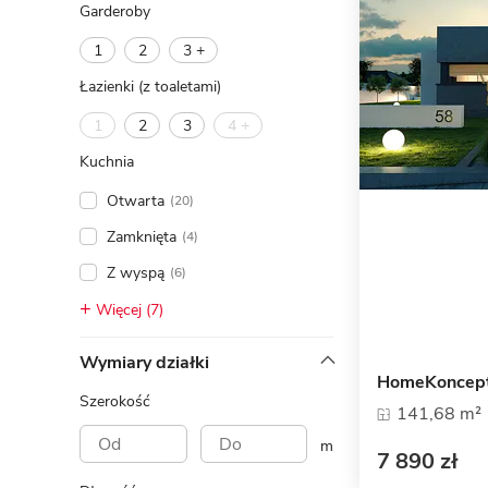
Garderoby
1
2
3 +
Łazienki (z toaletami)
1
2
3
4 +
Kuchnia
Otwarta
(20)
Zamknięta
(4)
Z wyspą
(6)
Więcej (7)
Wymiary działki
HomeKoncep
Szerokość
141,68 m²
m
7 890 zł