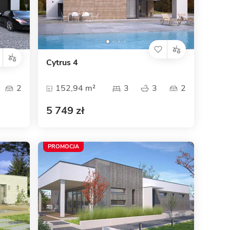
Cytrus 4
2
152,94 m²
3
3
2
5 749 zł
PROMOCJA