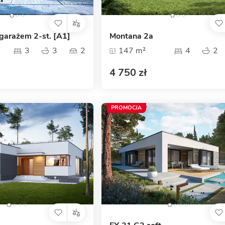
z garażem 2-st. [A1]
Montana 2a
3
3
2
147 m²
4
2
4 750 zł
PROMOCJA