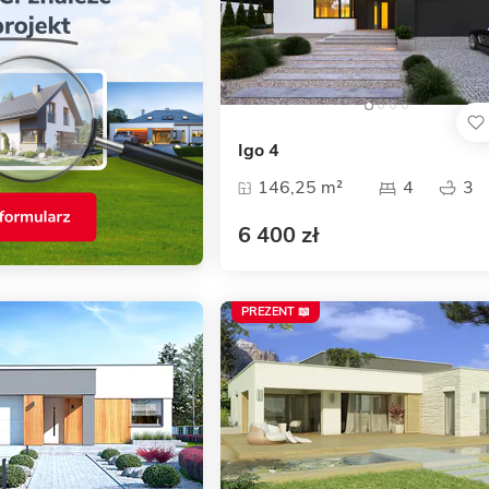
Igo 4
146,25 m²
4
3
6 400 zł
PREZENT 📖