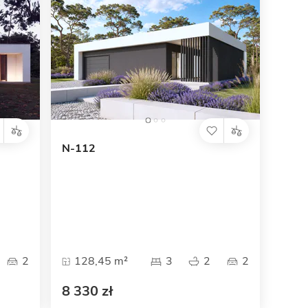
N-112
2
128,45 m²
3
2
2
8 330 zł