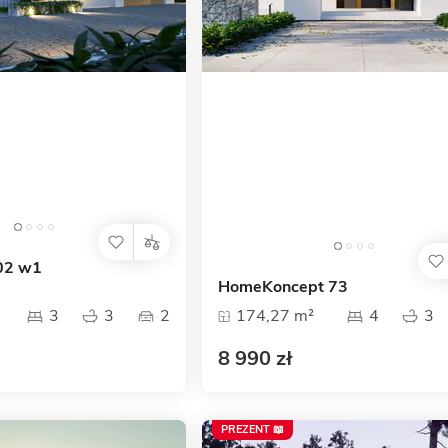
02 w1
HomeKoncept 73
3
3
2
174,27 m²
4
3
8 990 zł
PREZENT 📖