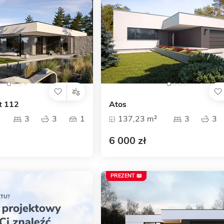
t 112
Atos
3
3
1
137,23 m²
3
3
6 000 zł
PREZENT 📖