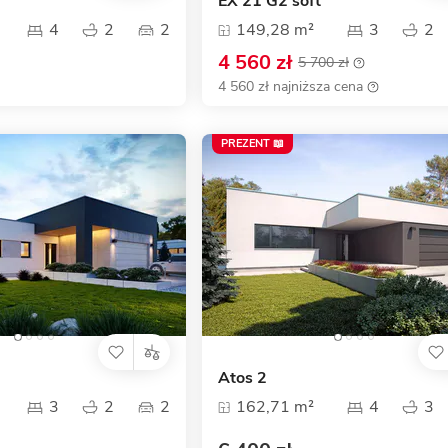
EX 21 G2 soft
4
2
2
149,28 m²
3
2
4 560 zł
5 700 zł
4 560 zł najniższa cena
PREZENT 📖
Atos 2
3
2
2
162,71 m²
4
3