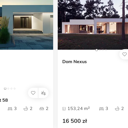
Dom Nexus
t 58
3
2
2
153,24 m²
3
2
16 500 zł