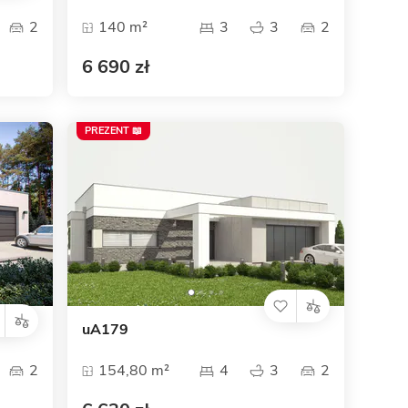
2
140 m²
3
3
2
6 690 zł
PREZENT 📖
uA179
2
154,80 m²
4
3
2