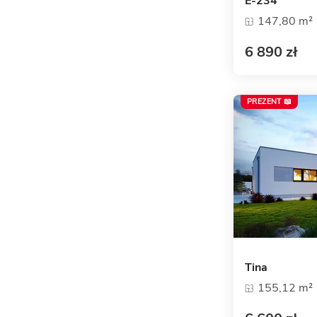
E-234
147,80 m²
6 890 zł
PREZENT 📖
Tina
155,12 m²