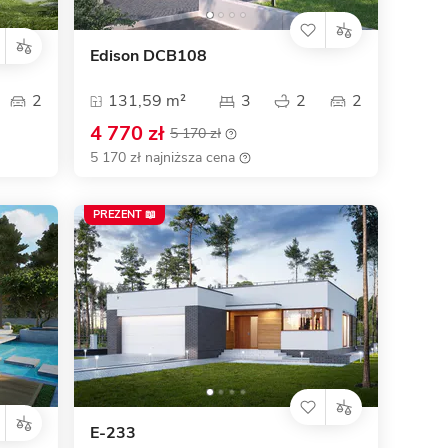
Edison DCB108
2
131,59 m²
3
2
2
4 770 zł
5 170 zł
5 170 zł najniższa cena
PREZENT 📖
E-233