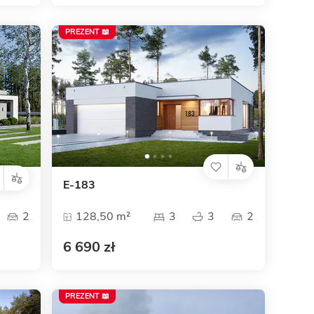
PREZENT 📖
E-183
2
128,50 m²
3
3
2
6 690 zł
PREZENT 📖