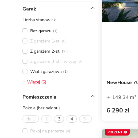
ENERGOOSZCZĘDNOŚĆ
PLEBISCYT EXTRAPROJEKT
Garaż
DODATKOWE ELEMENTY
AKADEMIA EXTRADOM.PL
Liczba stanowisk
BAZA WIEDZY
Zobacz wszystkie kategorie
Bez garażu
(1)
Zobacz wszystkie porady
Z garażem 1-st.
(0)
Z garażem 2-st.
(23)
Z garażem 3-st. i więcej
(0)
Wiata garażowa
(1)
NewHouse 7
Więcej (6)
Pomieszczenia
149,34 m²
Pokoje (bez salonu)
6 290 zł
do 1
2
3
4
5+
Pokój na parterze
(0)
PREZENT 📖