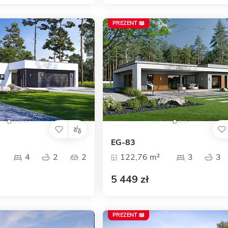
PREZENT 📖
EG-83
4
2
2
122,76 m²
3
3
5 449 zł
PREZENT 📖