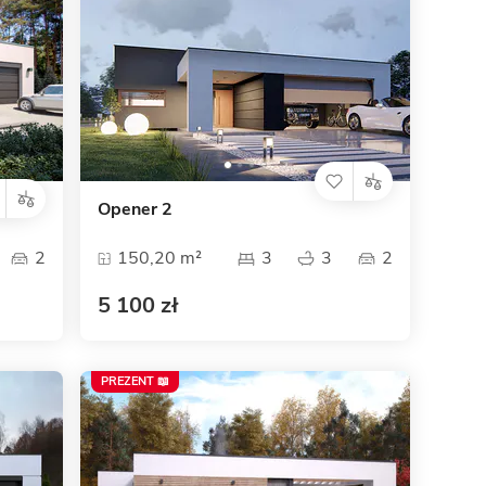
Opener 2
2
150,20 m²
3
3
2
5 100 zł
PREZENT 📖