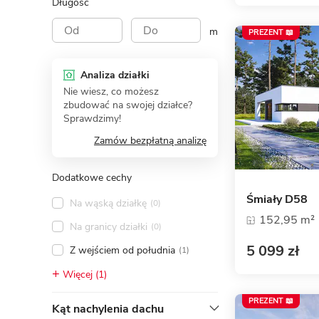
Długość
m
PREZENT 📖
Analiza działki
Nie wiesz, co możesz
zbudować na swojej działce?
Sprawdzimy!
Zamów bezpłatną analizę
Dodatkowe cechy
Śmiały D58
Na wąską działkę
(0)
152,95 m²
Na granicy działki
(0)
5 099 zł
Z wejściem od południa
(1)
Więcej (1)
PREZENT 📖
Kąt nachylenia dachu