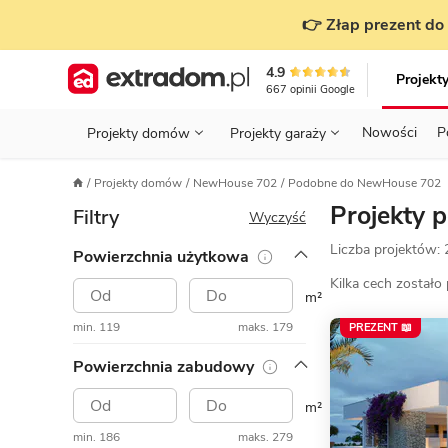
👉 Złap prezent do 
4.9
Projekt
667
opinii
Google
Nowości
P
Projekty domów
Projekty garaży
KONDYGNACJE
PRZED BUDOWĄ - ETAP 1
STANOWISKA
Projekty domów
NewHouse 702
Podobne do NewHouse 702
Projekty domów
Parterowe
Piętrowe
Projekty garaży
do 70 m²
Projekty 
Filtry
POWIERZCHNIA
WYBIERAM PROJEKT - ETAP 2
TYP
Wyczyść
Działka
Liczba projektów:
Powierzchnia użytkowa
GARAŻ
BUDUJĘ DOM - ETAP 3
DACH
Technol
Kilka cech zostało
DACH
URZĄDZAM DOM - ETAP 4
m²
Zobacz wszystkie kategorie
min. 119
maks. 179
PREZENT 📖
KONSTRUKCJA
PRZEPISY I FORMALNOŚCI
Powierzchnia zabudowy
STYL
FINANSE I KOSZTY
m²
ZABUDOWA
OZE
min. 186
maks. 279