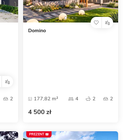
Dom pasywny
- co to znaczy
Domino
2
177,82 m²
4
2
2
4 500 zł
PREZENT 📖