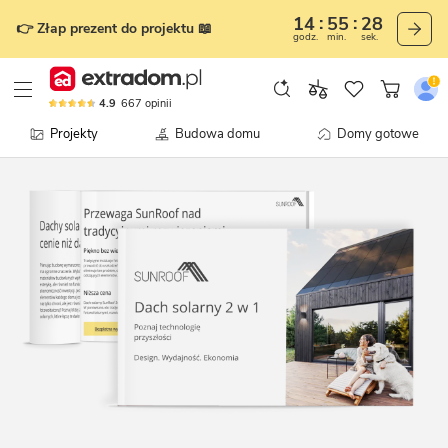
14
55
28
👉 Złap prezent do projektu 📖
godz.
min.
sek.
4.9
667
opinii
Projekty
Budowa domu
Domy gotowe