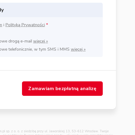
dy
m
i
Polityką Prywatności
*
lowe drogą e-mail
lowe telefonicznie, w tym SMS i MMS
Zamawiam bezpłatną analizę
pl sp. z o. o. z siedzibą przy ul. Jaworskiej 13, 53-612 Wrocław. Twoje