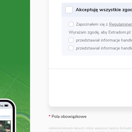
Akceptuję wszystkie zgo
Zapoznałem się z
Regulamine
Wyrażam zgodę, aby Extradom.pl:
przedstawiał informacje hand
przedstawiał informacje hand
*
Pola obowiązkowe
Administratorem danych, które wpiszesz będzie Extradom.