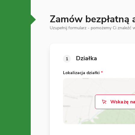
Zamów bezpłatną an
Uzupełnij formularz - pomożemy Ci znaleźć w
Działka
1
Lokalizacja działki
*
Wskażę na