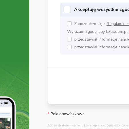
Akceptuję wszystkie zgo
Zapoznałem się z
Regulamine
Wyrażam zgodę, aby Extradom.pl:
przedstawiał informacje hand
przedstawiał informacje hand
*
Pola obowiązkowe
Administratorem danych, które wpiszesz będzie Extradom.