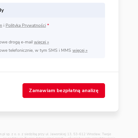
dy
m
i
Polityką Prywatności
*
lowe drogą e-mail
lowe telefonicznie, w tym SMS i MMS
Zamawiam bezpłatną analizę
pl sp. z o. o. z siedzibą przy ul. Jaworskiej 13, 53-612 Wrocław. Twoje