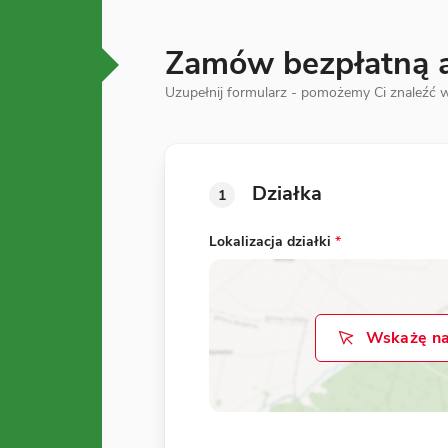
Zamów bezpłatną an
Uzupełnij formularz - pomożemy Ci znaleźć w
Działka
1
Lokalizacja działki
*
Wskażę na