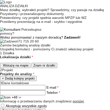
ANALIZA DZIAŁKI
Masz działkę, wybrałeś projekt? Sprawdzimy, czy pasuje na działkę
Pozyskamy i przeanalizujemy dokumenty
Potwierdzimy, czy projekt spełnia warunki MPZP lub WZ
Prześlemy prezentację na e-mail - szybko i wygodnie
Potrzebujesz
pomocy?
Wolisz porozmawiać z naszym doradcą?
Zadzwoń!
71 715 20 60
Zamów bezpłatną analizę działki
Uzupełnij formularz - pomożemy Ci znaleźć właściwy projekt
1
Działka
Lokalizacja działki
*
Wskażę na mapie
Znam nr działki
2
Projekt
Projekty do analizy
*
+ Dodaj kolejny projekt
3
Dane kontaktowe
E-mail
*
Telefon
*
+48
Informację o przetwarzaniu danych znajdziesz
poniżej
.
Akceptuję wszystkie zgody