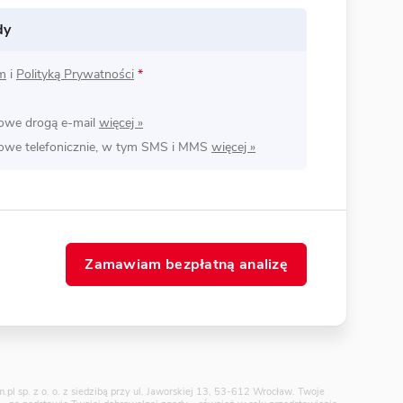
dy
m
i
Polityką Prywatności
*
lowe drogą e-mail
lowe telefonicznie, w tym SMS i MMS
Zamawiam bezpłatną analizę
pl sp. z o. o. z siedzibą przy ul. Jaworskiej 13, 53-612 Wrocław. Twoje