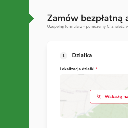
Zamów bezpłatną an
Uzupełnij formularz - pomożemy Ci znaleźć w
Działka
1
Lokalizacja działki
*
Wskażę na