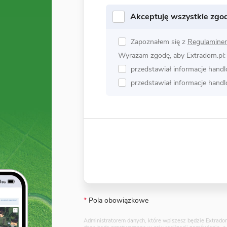
Akceptuję wszystkie zgo
Zapoznałem się z
Regulamine
Wyrażam zgodę, aby Extradom.pl:
przedstawiał informacje hand
przedstawiał informacje hand
*
Pola obowiązkowe
Administratorem danych, które wpiszesz będzie Extradom.