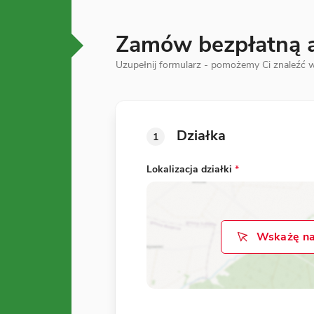
Zamów bezpłatną an
Uzupełnij formularz - pomożemy Ci znaleźć w
Działka
1
Lokalizacja działki
*
Wskażę na