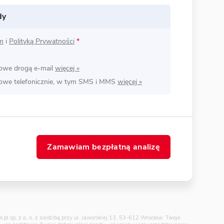
dy
m
i
Polityką Prywatności
*
lowe drogą e-mail
lowe telefonicznie, w tym SMS i MMS
Zamawiam bezpłatną analizę
pl sp. z o. o. z siedzibą przy ul. Jaworskiej 13, 53-612 Wrocław. Twoje