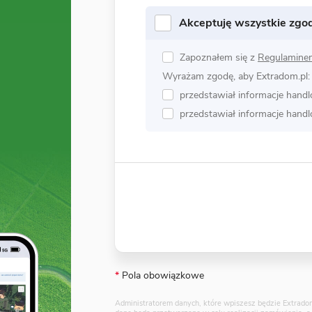
Akceptuję wszystkie zgo
Zapoznałem się z
Regulamine
Wyrażam zgodę, aby Extradom.pl:
przedstawiał informacje hand
przedstawiał informacje hand
*
Pola obowiązkowe
Administratorem danych, które wpiszesz będzie Extradom.