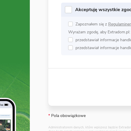
Akceptuję wszystkie zgo
Zapoznałem się z
Regulamine
Wyrażam zgodę, aby Extradom.pl:
przedstawiał informacje hand
przedstawiał informacje hand
*
Pola obowiązkowe
Administratorem danych, które wpiszesz będzie Extradom.