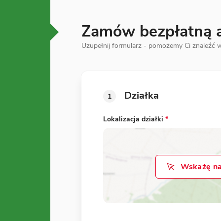
Zamów bezpłatną an
Uzupełnij formularz - pomożemy Ci znaleźć w
Działka
1
Lokalizacja działki
*
Wskażę na