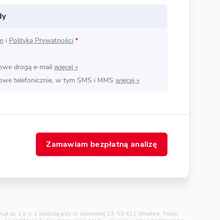
dy
m
i
Polityką Prywatności
*
lowe drogą e-mail
lowe telefonicznie, w tym SMS i MMS
Zamawiam bezpłatną analizę
pl sp. z o. o. z siedzibą przy ul. Jaworskiej 13, 53-612 Wrocław. Twoje