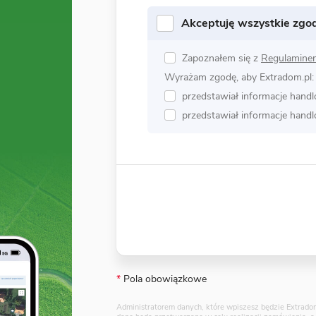
Akceptuję wszystkie zgo
Zapoznałem się z
Regulamine
Wyrażam zgodę, aby Extradom.pl:
przedstawiał informacje hand
przedstawiał informacje hand
*
Pola obowiązkowe
Administratorem danych, które wpiszesz będzie Extradom.