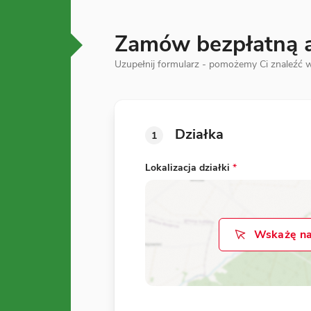
Zamów bezpłatną an
Uzupełnij formularz - pomożemy Ci znaleźć w
Działka
1
Lokalizacja działki
*
Wskażę na