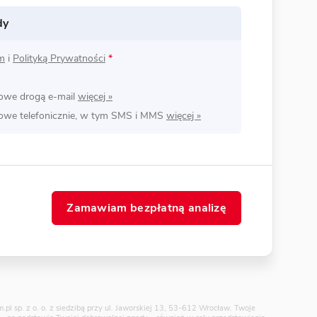
dy
m
i
Polityką Prywatności
*
lowe drogą e-mail
lowe telefonicznie, w tym SMS i MMS
Zamawiam bezpłatną analizę
pl sp. z o. o. z siedzibą przy ul. Jaworskiej 13, 53-612 Wrocław. Twoje