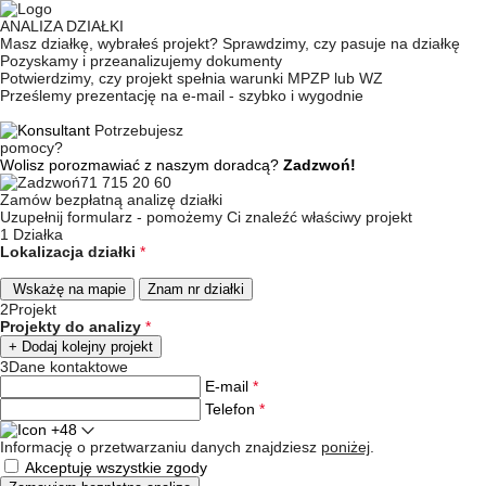
ANALIZA DZIAŁKI
Masz działkę, wybrałeś projekt? Sprawdzimy, czy pasuje na działkę
Pozyskamy i przeanalizujemy dokumenty
Potwierdzimy, czy projekt spełnia warunki MPZP lub WZ
Prześlemy prezentację na e-mail - szybko i wygodnie
Potrzebujesz
pomocy?
Wolisz porozmawiać z naszym doradcą?
Zadzwoń!
71 715 20 60
Zamów bezpłatną analizę działki
Uzupełnij formularz - pomożemy Ci znaleźć właściwy projekt
1
Działka
Lokalizacja działki
*
Wskażę na mapie
Znam nr działki
2
Projekt
Projekty do analizy
*
+ Dodaj kolejny projekt
3
Dane kontaktowe
E-mail
*
Telefon
*
+48
Informację o przetwarzaniu danych znajdziesz
poniżej
.
Akceptuję wszystkie zgody